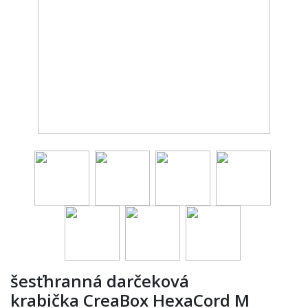
šesťhranná darčeková
krabička CreaBox HexaCord M