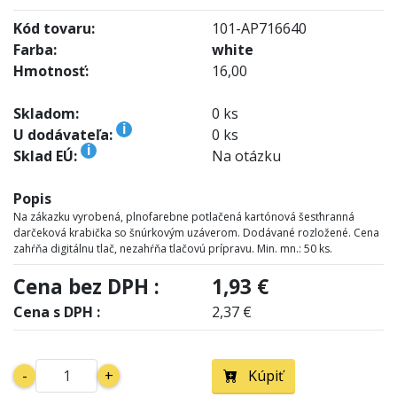
Kód tovaru:
101-AP716640
Farba:
white
Hmotnosť:
16,00
Skladom:
0 ks
i
U dodávateľa:
0 ks
i
Sklad EÚ:
Na otázku
Popis
Na zákazku vyrobená, plnofarebne potlačená kartónová šesťhranná
darčeková krabička so šnúrkovým uzáverom. Dodávané rozložené. Cena
zahŕňa digitálnu tlač, nezahŕňa tlačovú prípravu. Min. mn.: 50 ks.
Cena bez DPH :
1,93 €
Cena s DPH :
2,37 €
-
+
Kúpiť