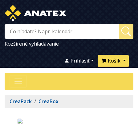
Rozšírené vyhľadávanie
Prihlásiť
Košík
CreaPack
/
CreaBox