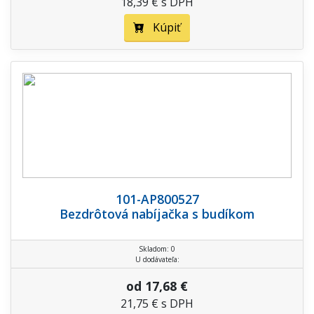
18,39 € s DPH
Kúpiť
101-AP800527
Bezdrôtová nabíjačka s budíkom
Skladom: 0
U dodávateľa:
od 17,68 €
21,75 € s DPH