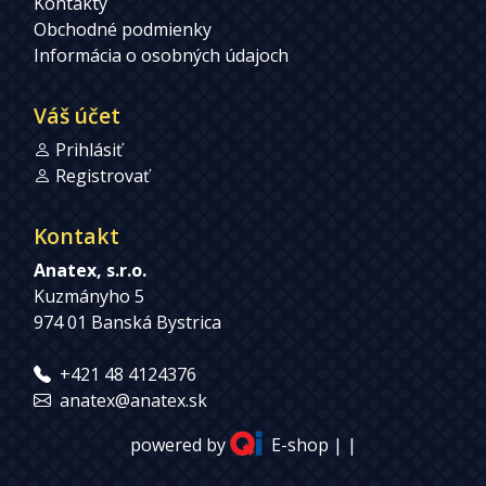
Kontakty
Obchodné podmienky
Informácia o osobných údajoch
Váš účet
Prihlásiť
Registrovať
Kontakt
Anatex, s.r.o.
Kuzmányho 5
974 01 Banská Bystrica
+421 48 4124376
anatex@anatex.sk
powered by
E-shop
| |