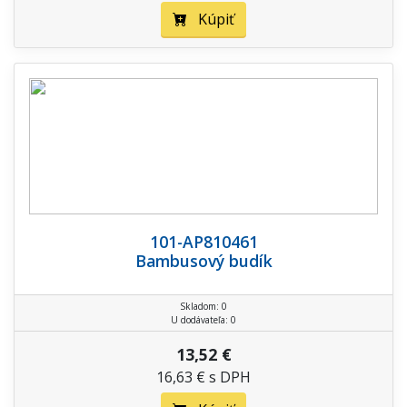
Kúpiť
101-AP810461
Bambusový budík
Skladom: 0
U dodávateľa: 0
13,52 €
16,63 € s DPH