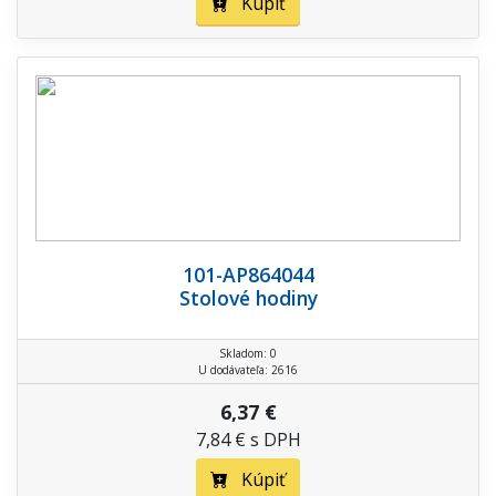
Kúpiť
101-AP864044
Stolové hodiny
Skladom: 0
U dodávateľa: 2616
6,37 €
7,84 € s DPH
Kúpiť