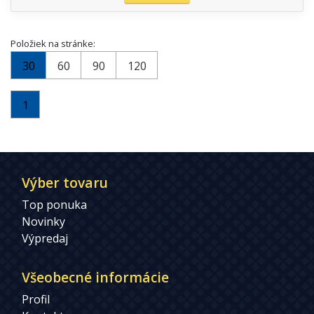
Položiek na stránke:
30
60
90
120
1
Výber tovaru
Top ponuka
Novinky
Výpredaj
Všeobecné informácie
Profil