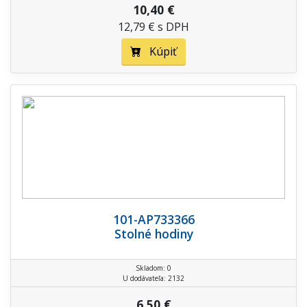
10,40 €
12,79 € s DPH
Kúpiť
101-AP733366
Stolné hodiny
Skladom: 0
U dodávateľa: 2132
6,50 €