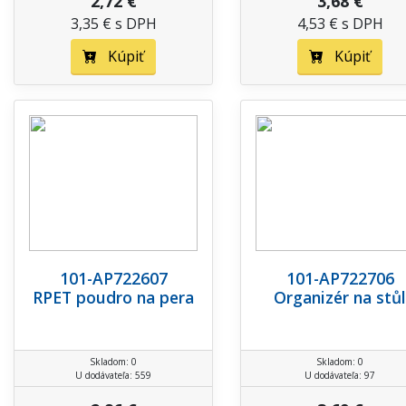
2,72 €
3,68 €
3,35 € s DPH
4,53 € s DPH
Kúpiť
Kúpiť
101-AP722607
101-AP722706
RPET poudro na pera
Organizér na stůl
Skladom: 0
Skladom: 0
U dodávateľa: 559
U dodávateľa: 97