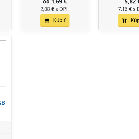
od 1,69 €
5,82 
2,08 € s DPH
7,16 € s
Kúpiť
Kúp
SB