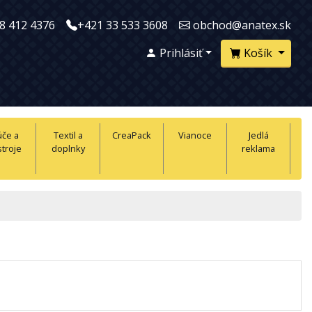
8 412 4376
+421 33 533 3608
obchod@anatex.sk
Prihlásiť
Košík
úče a
Textil a
CreaPack
Vianoce
Jedlá
troje
doplnky
reklama