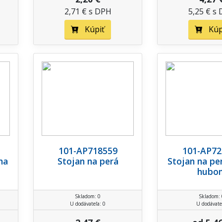
2,71 € s DPH
5,25 € s
Kúpiť
Kúp
101-AP718559
101-AP72
na
Stojan na perá
Stojan na pe
hubo
Skladom: 0
Skladom: 
U dodávateľa: 0
U dodávate