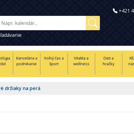
+421 4
ľadávanie
ológia
Kancelária a
Voľný čas a
Vitalita a
Deti a
Kľ
obil
podnikanie
šport
wellness
hračky
nás
é držiaky na perá