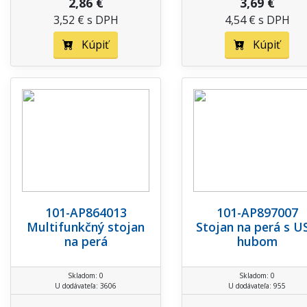
2,86 €
3,69 €
3,52 € s DPH
4,54 € s DPH
Kúpiť
Kúpiť
101-AP864013
101-AP897007
Multifunkčný stojan
Stojan na perá s U
na perá
hubom
Skladom: 0
Skladom: 0
U dodávateľa: 3606
U dodávateľa: 955