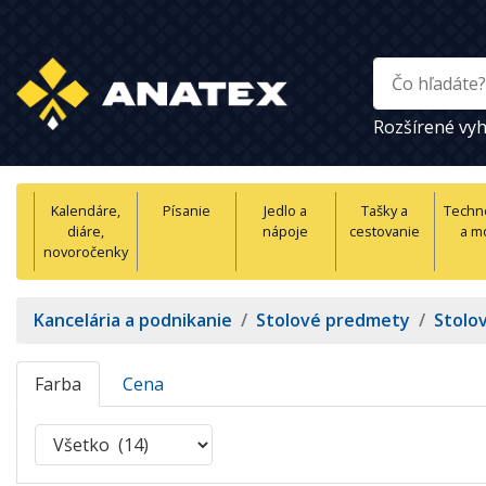
Rozšírené vyh
Kalendáre,
Písanie
Jedlo a
Tašky a
Techn
diáre,
nápoje
cestovanie
a m
novoročenky
Kancelária a podnikanie
/
Stolové predmety
/
Stolov
Farba
Cena