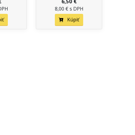
€
6,50 €
 DPH
8,00 € s DPH
iť
Kúpiť