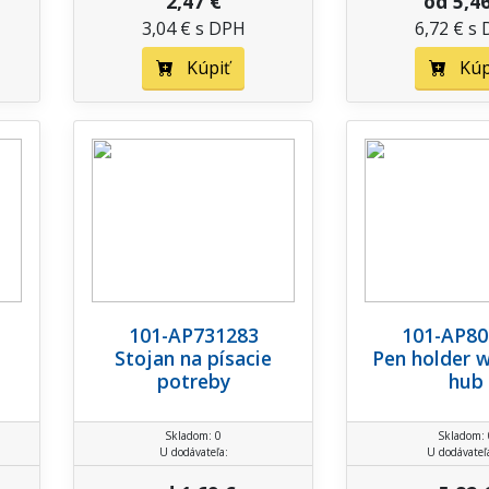
2,47 €
od 5,4
3,04 € s DPH
6,72 € s
Kúpiť
Kúp
101-AP731283
101-AP80
Stojan na písacie
Pen holder 
potreby
hub
Skladom: 0
Skladom: 
U dodávateľa:
U dodávateľ