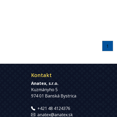
1
Kontakt
Anatex, s.r.o.
Kuzmányho 5
974 01 Banská Bystrica
+421 48 4124376
anatex@anatex.sk