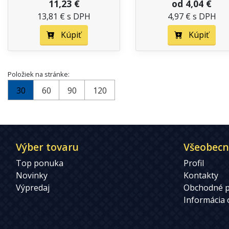
11,23 €
od 4,04 €
13,81 € s DPH
4,97 € s DPH
Kúpiť
Kúpiť
Položiek na stránke:
30
60
90
120
Výber tovaru
Všeobecn
Top ponuka
Profil
Novinky
Kontakty
Výpredaj
Obchodné 
Informácia