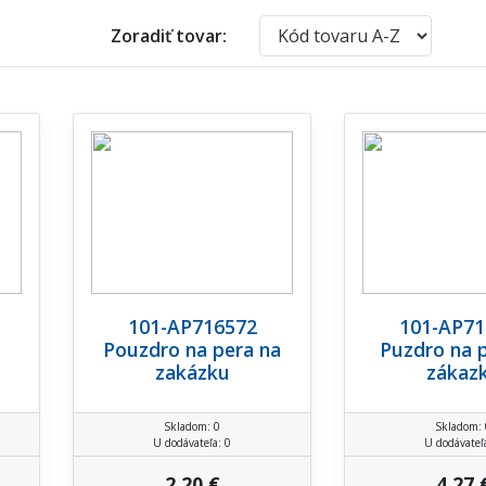
Zoradiť tovar:
101-AP716572
101-AP71
Pouzdro na pera na
Puzdro na 
zakázku
zákaz
Skladom: 0
Skladom: 
U dodávateľa: 0
U dodávateľ
2,20 €
4,27 