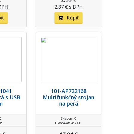
 DPH
2,87 € s DPH
iť
Kúpiť
1041
101-AP722168
rá s USB
Multifunkčný stojan
m
na perá
0
Skladom: 0
ľa:
U dodávateľa: 2111