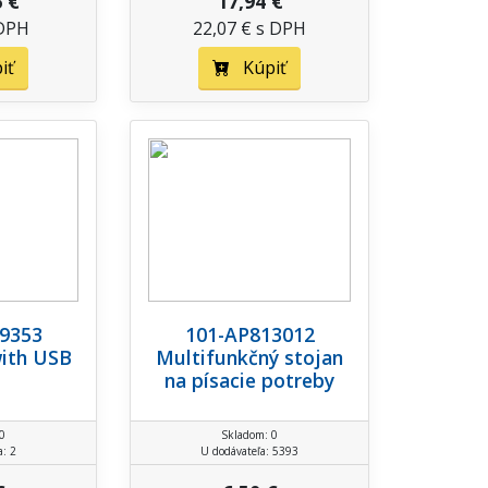
6 €
17,94 €
 DPH
22,07 € s DPH
iť
Kúpiť
9353
101-AP813012
with USB
Multifunkčný stojan
na písacie potreby
0
Skladom: 0
a: 2
U dodávateľa: 5393