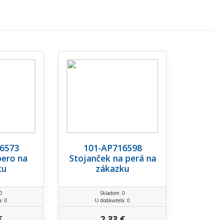
6573
101-AP716598
pero na
Stojanček na perá na
ku
zákazku
0
Skladom: 0
a: 0
U dodávateľa: 0
€
2,33 €