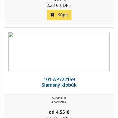
2,23 € s DPH
Kúpiť
101-AP722159
Slamený klobúk
Skladom: 0
U dodávateľa:
od 4,55 €