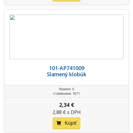
101-AP741009
Slamený klobúk
Skladom: 0
U dodávateľa: 7671
2,34 €
2,88 € s DPH
Kúpiť