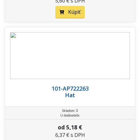
5,60 € s DPH
Kúpiť
101-AP722263
Hat
Skladom: 0
U dodávateľa:
od 5,18 €
6,37 € s DPH