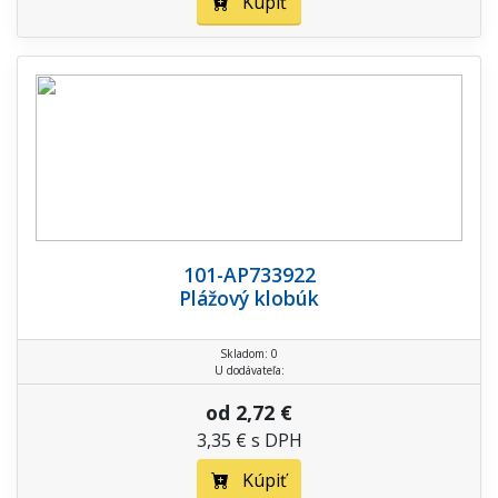
Kúpiť
101-AP733922
Plážový klobúk
Skladom: 0
U dodávateľa:
od 2,72 €
3,35 € s DPH
Kúpiť