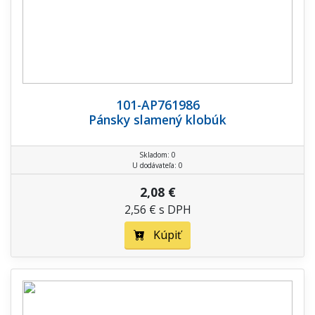
101-AP761986
Pánsky slamený klobúk
Skladom: 0
U dodávateľa: 0
2,08 €
2,56 € s DPH
Kúpiť