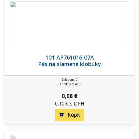
101-AP761016-07A
Pás na slamené klobúky
Skladom: 0
U dodávateľa: 0
0,08 €
0,10 € s DPH
Kúpiť