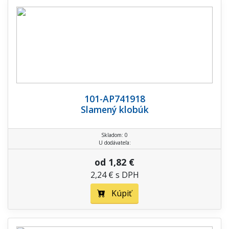
101-AP741918
Slamený klobúk
Skladom: 0
U dodávateľa:
od 1,82 €
2,24 € s DPH
Kúpiť