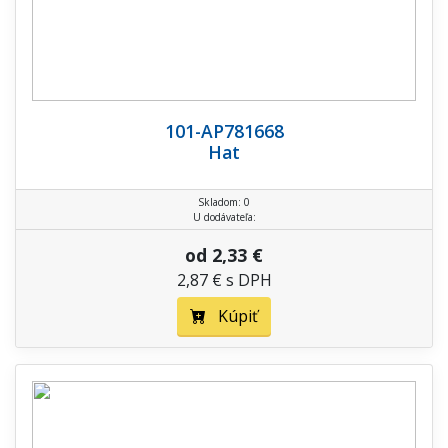
101-AP781668
Hat
Skladom: 0
U dodávateľa:
od 2,33 €
2,87 € s DPH
Kúpiť