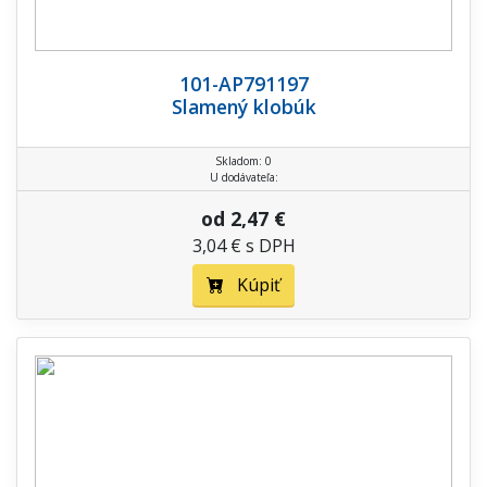
101-AP791197
Slamený klobúk
Skladom: 0
U dodávateľa:
od 2,47 €
3,04 € s DPH
Kúpiť