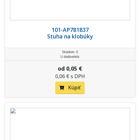
101-AP781837
Stuha na klobúky
Skladom: 0
U dodávateľa:
od 0,05 €
0,06 € s DPH
Kúpiť