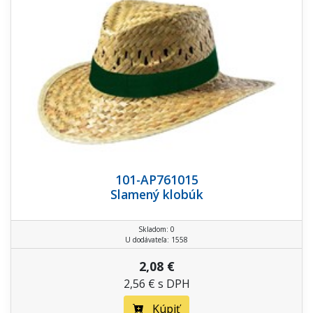
101-AP761015
Slamený klobúk
Skladom: 0
U dodávateľa: 1558
2,08 €
2,56 € s DPH
Kúpiť