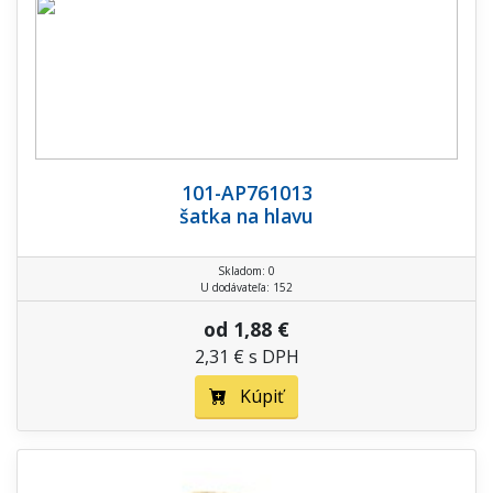
101-AP761013
šatka na hlavu
Skladom: 0
U dodávateľa: 152
od 1,88 €
2,31 € s DPH
Kúpiť