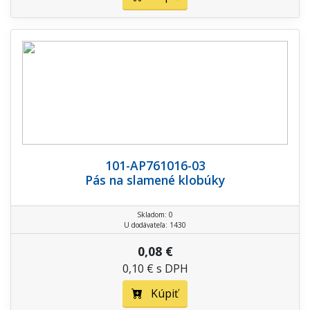
101-AP761016-03
Pás na slamené klobúky
Skladom: 0
U dodávateľa: 1430
0,08 €
0,10 € s DPH
Kúpiť