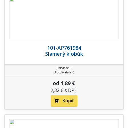
101-AP761984
Slamený klobúk
Skladom: 0
U dodávateľa: 0
od 1,89 €
2,32 € s DPH
Kúpiť