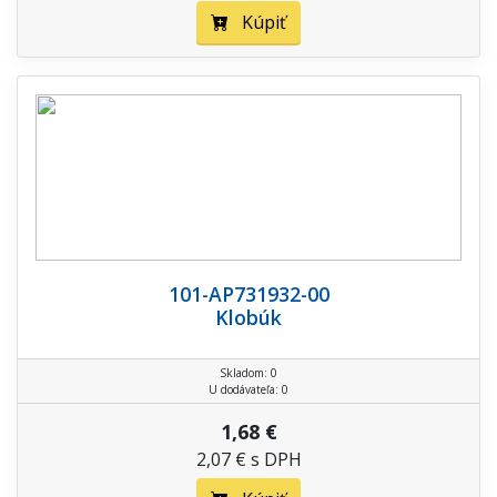
Kúpiť
101-AP731932-00
Klobúk
Skladom: 0
U dodávateľa: 0
1,68 €
2,07 € s DPH