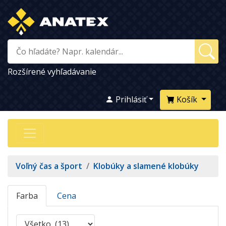
Rozšírené vyhľadávanie
Prihlásiť
Košík
Voľný čas a šport
/
Klobúky a slamené klobúky
Farba
Cena