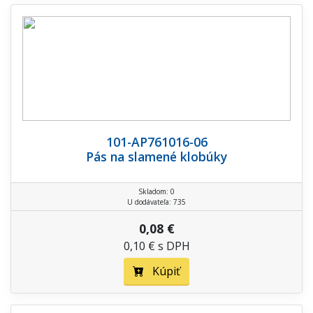
101-AP761016-06
Pás na slamené klobúky
Skladom: 0
U dodávateľa: 735
0,08 €
0,10 € s DPH
Kúpiť