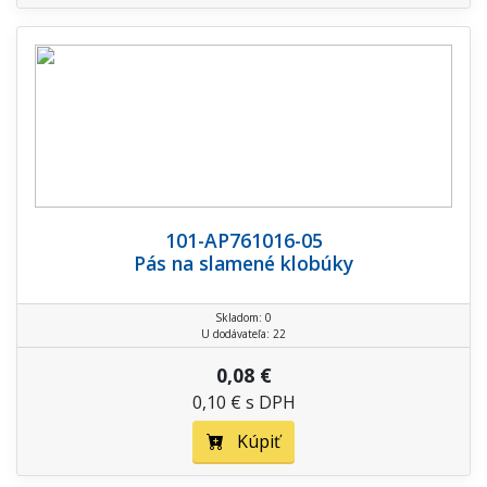
101-AP761016-05
Pás na slamené klobúky
Skladom: 0
U dodávateľa: 22
0,08 €
0,10 € s DPH
Kúpiť