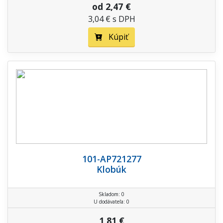
od 2,47 €
3,04 € s DPH
Kúpiť
101-AP721277
Klobúk
Skladom: 0
U dodávateľa: 0
1,81 €