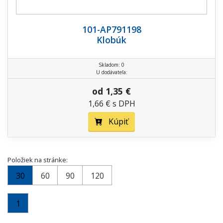
101-AP791198
Klobúk
Skladom: 0
U dodávateľa:
od 1,35 €
1,66 € s DPH
Kúpiť
Položiek na stránke:
30
60
90
120
1