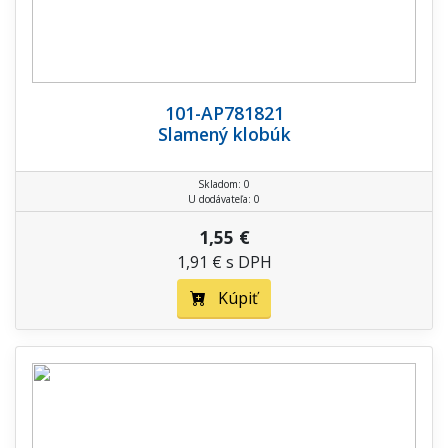
101-AP781821
Slamený klobúk
Skladom: 0
U dodávateľa: 0
1,55 €
1,91 € s DPH
Kúpiť