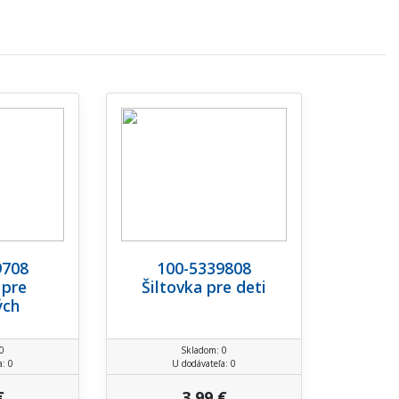
9708
100-5339808
 pre
Šiltovka pre deti
ých
0
Skladom: 0
a: 0
U dodávateľa: 0
€
3,99 €