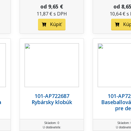
od 9,65 €
od 8,6
11,87 € s DPH
10,64 € s
Kúpiť
Kúp
101-AP722687
101-AP72
a
Rybársky klobúk
Baseballová
pre de
Skladom: 0
Skladom: 
U dodávateľa:
U dodávate