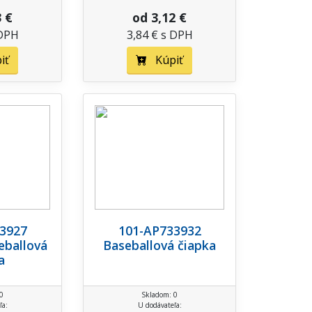
3 €
od 3,12 €
 DPH
3,84 € s DPH
iť
Kúpiť
3927
101-AP733932
eballová
Baseballová čiapka
a
0
Skladom: 0
ľa:
U dodávateľa: