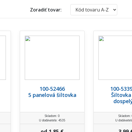
Zoradiť tovar:
100-52466
100-533
5 panelová šiltovka
Šiltovka
dospel
Skladom: 0
Skladom: 
U dodávateľa: 4535
U dodávateľ
od 1,85 €
3,99 