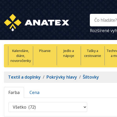
Rozšírené vyh
Kalendáre,
Písanie
Jedlo a
Tašky a
Techn
diáre,
nápoje
cestovanie
a m
novoročenky
Textil a doplnky
/
Pokrývky hlavy
/
Šiltovky
Farba
Cena