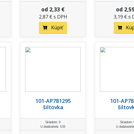
od 2,33 €
od 2,5
2,87 € s DPH
3,19 € s
Kúpiť
Kúp
101-AP781295
101-AP78
šiltovka
šiltov
Skladom: 0
Skladom: 
U dodávateľa: 535
U dodávateľa