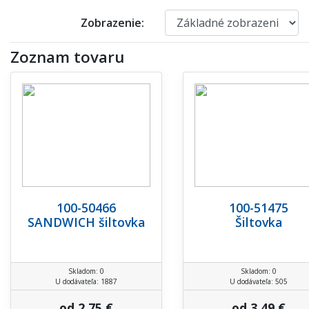
Zobrazenie:
Zoznam tovaru
100-50466
100-51475
SANDWICH šiltovka
Šiltovka
Skladom: 0
Skladom: 0
U dodávateľa: 1887
U dodávateľa: 505
od 2,75 €
od 3,49 €