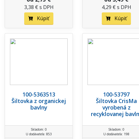
3,38 € s DPH
4,29 € s DPH
Kúpiť
Kúpiť
100-5363513
100-53797
Šiltovka z organickej
Šiltovka CrisMa
bavlny
vyrobená z
recyklovanej bavl
Skladom: 0
Skladom: 0
U dodávateľa: 853
U dodávateľa: 198