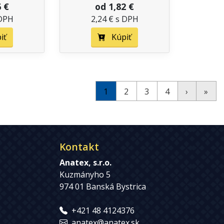
6 €
od 1,82 €
 DPH
2,24 € s DPH
iť
Kúpiť
1
2
3
4
›
»
Kontakt
Anatex, s.r.o.
Kuzmányho 5
974 01 Banská Bystrica
+421 48 4124376
anatex@anatex.sk