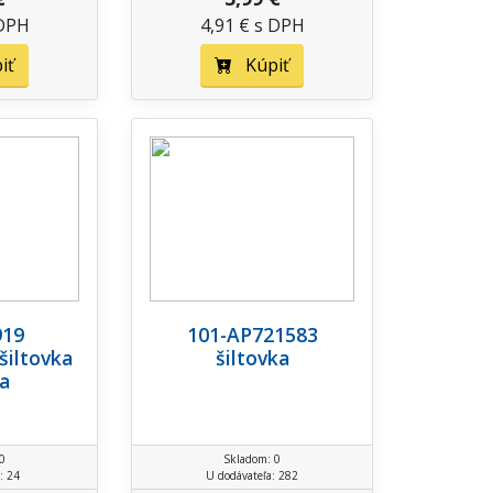
 DPH
4,91 € s DPH
iť
Kúpiť
919
101-AP721583
šiltovka
šiltovka
a
0
Skladom: 0
: 24
U dodávateľa: 282