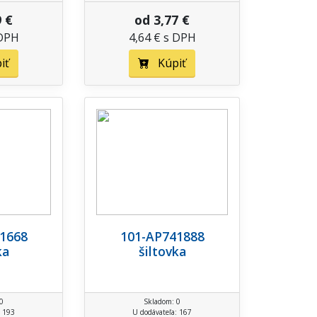
9 €
od 3,77 €
 DPH
4,64 € s DPH
iť
Kúpiť
1668
101-AP741888
ka
šiltovka
0
Skladom: 0
: 193
U dodávateľa: 167