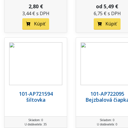
2,80 €
od 5,49 €
3,44 € s DPH
6,75 € s DPH
Kúpiť
Kúpiť
101-AP721594
101-AP722095
šiltovka
Bejzbalová čiapk
Skladom: 0
Skladom: 0
U dodávateľa: 35
U dodávateľa: 0