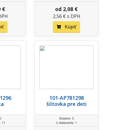
9 €
od 2,08 €
 DPH
2,56 € s DPH
iť
Kúpiť
1296
101-AP781298
ka
šiltovka pre deti
0
Skladom: 0
: 11
U dodávateľa: 1