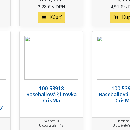
2,28 € s DPH
4,91 € s
Kúpiť
Kúp
100-53918
100-53
Baseballová šiltovka
Baseballová 
CrisMa
CrisM
ny
Skladom: 0
Skladom: 
U dodávateľa: 118
U dodávateľa