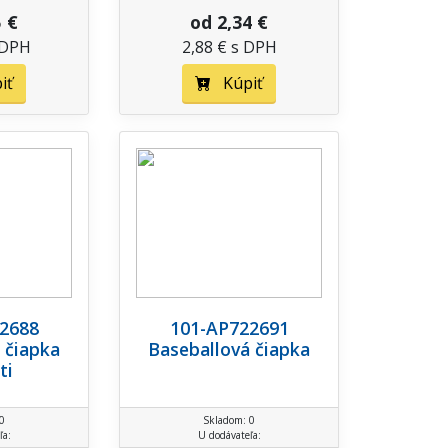
5 €
od 2,34 €
 DPH
2,88 € s DPH
iť
Kúpiť
2688
101-AP722691
 čiapka
Baseballová čiapka
ti
0
Skladom: 0
ľa:
U dodávateľa: