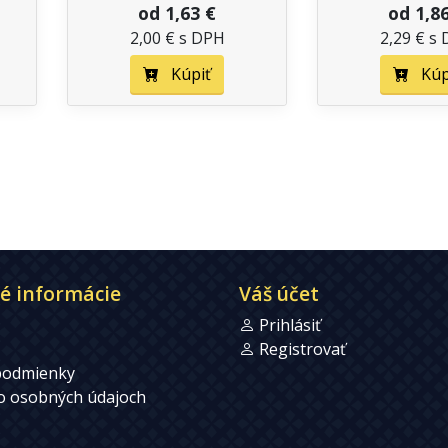
od 1,63 €
od 1,8
2,00 € s DPH
2,29 € s
Kúpiť
Kúp
é informácie
Váš účet
Prihlásiť
Registrovať
podmienky
 o osobných údajoch