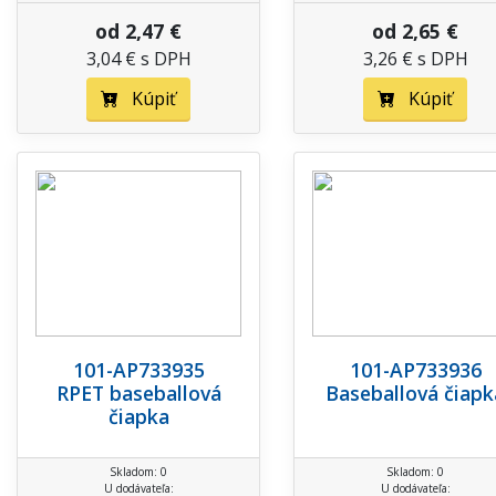
od 2,47 €
od 2,65 €
3,04 € s DPH
3,26 € s DPH
Kúpiť
Kúpiť
101-AP733935
101-AP733936
RPET baseballová
Baseballová čiapk
čiapka
Skladom: 0
Skladom: 0
U dodávateľa:
U dodávateľa: