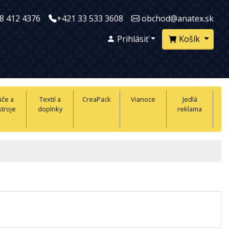
8 412 4376
+421 33 533 3608
obchod@anatex.sk
Prihlásiť
Košík
úče a
Textil a
CreaPack
Vianoce
Jedlá
troje
doplnky
reklama