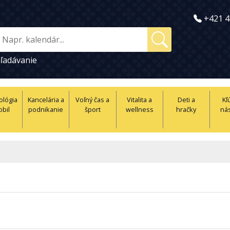
+421 4
ľadávanie
ológia
Kancelária a
Voľný čas a
Vitalita a
Deti a
Kľ
obil
podnikanie
šport
wellness
hračky
nás