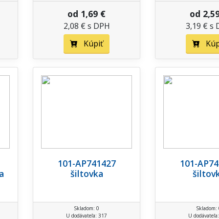
od 1,69 €
od 2,5
2,08 € s DPH
3,19 € s
Kúpiť
Kúp
101-AP741427
101-AP74
a
šiltovka
šiltov
Skladom: 0
Skladom: 
U dodávateľa: 317
U dodávateľa