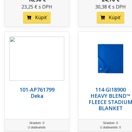
23,25 € s DPH
30,38 € s DPH
Kúpiť
Kúpiť
101-AP761799
114-GI18900
Deka
HEAVY BLEND™
FLEECE STADIU
BLANKET
Skladom: 0
Skladom: 0
U dodávateľa:
U dodávateľa: 0