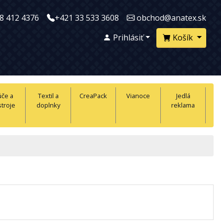
8 412 4376
+421 33 533 3608
obchod@anatex.sk
Prihlásiť
Košík
úče a
Textil a
CreaPack
Vianoce
Jedlá
troje
doplnky
reklama