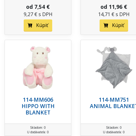
od 7,54 €
od 11,96 €
9,27 € s DPH
14,71 € s DPH
Kúpiť
Kúpiť
114-MM606
114-MM751
HIPPO WITH
ANIMAL BLANKE
BLANKET
Skladom: 0
Skladom: 0
U dodávateľa: 0
U dodávateľa: 0