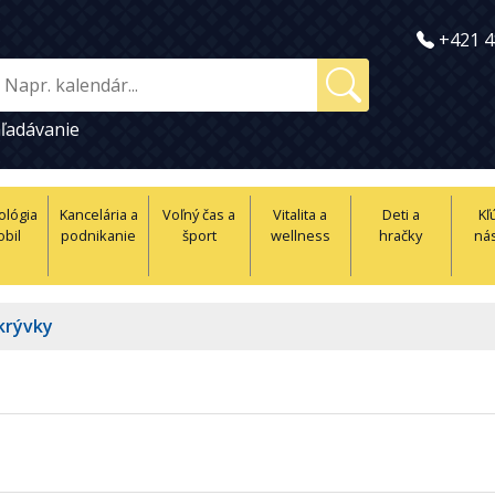
+421 4
ľadávanie
ológia
Kancelária a
Voľný čas a
Vitalita a
Deti a
Kľ
obil
podnikanie
šport
wellness
hračky
nás
krývky