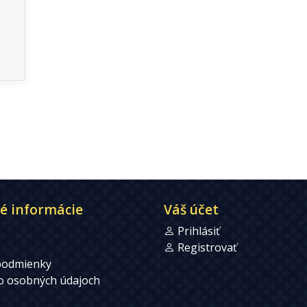
é informácie
Váš účet
Prihlásiť
Registrovať
podmienky
 o osobných údajoch