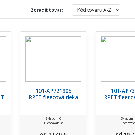
Zoradiť tovar:
101-AP721905
101-AP73
ET
RPET fleecová deka
RPET fleeco
Skladom: 0
Skladom: 
U dodávateľa:
U dodávate
od 10,40 €
od 10,7