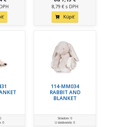
 DPH
8,79 € s DPH
iť
Kúpiť
431
114-MM034
LANKET
RABBIT AND
BLANKET
0
Skladom: 0
a: 0
U dodávateľa: 0