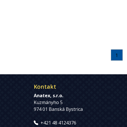
1
Kontakt
Anatex, s.r.o.
Kuzmányho 5
974 01 Banská Bystrica
+421 48 4124376