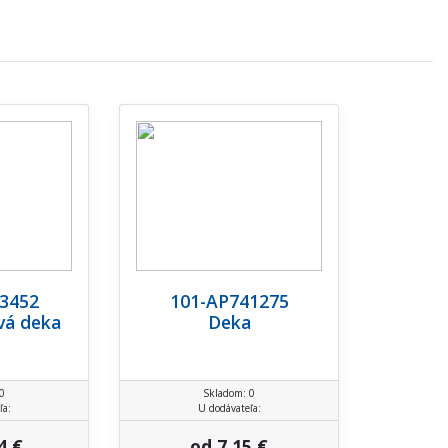
3452
101-AP741275
vá deka
Deka
0
Skladom: 0
ľa:
U dodávateľa:
4 €
od 7,15 €