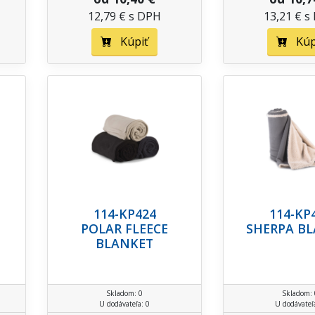
12,79 € s DPH
13,21 € s
Kúpiť
Kúp
114-KP424
114-KP
POLAR FLEECE
SHERPA B
M
BLANKET
Skladom: 0
Skladom: 
U dodávateľa: 0
U dodávateľ