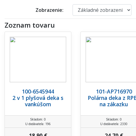
Zobrazenie:
Zoznam tovaru
100-6545944
101-AP716970
2 v 1 plyšová deka s
Polárna deka z RP
vankúšom
na zákazku
Skladom: 0
Skladom: 0
U dodávateľa: 196
U dodávateľa: 2330
18,90 €
24,70 €