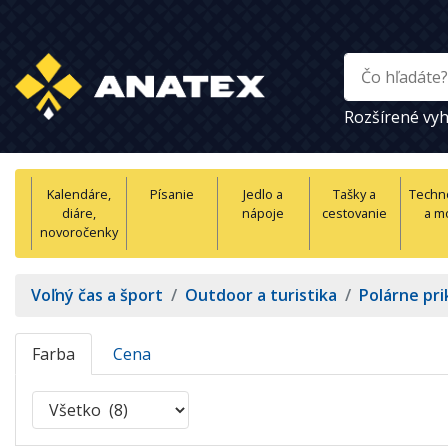
Rozšírené vyh
Kalendáre,
Písanie
Jedlo a
Tašky a
Techn
diáre,
nápoje
cestovanie
a m
novoročenky
Voľný čas a šport
/
Outdoor a turistika
/
Polárne pri
Farba
Cena