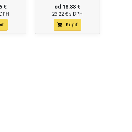
6 €
od 18,88 €
 DPH
23,22 € s DPH
iť
Kúpiť