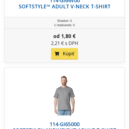
114-GI64V00
SOFTSTYLE™ ADULT V-NECK T-SHIRT
Skladom: 0
U dodávateľa: 0
od 1,80 €
2,21 € s DPH
Kúpiť
114-GI65000