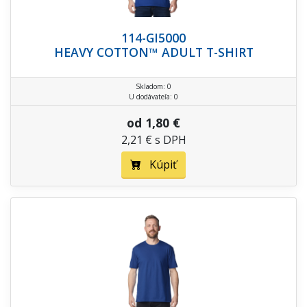
114-GI5000
HEAVY COTTON™ ADULT T-SHIRT
Skladom: 0
U dodávateľa: 0
od 1,80 €
2,21 € s DPH
Kúpiť