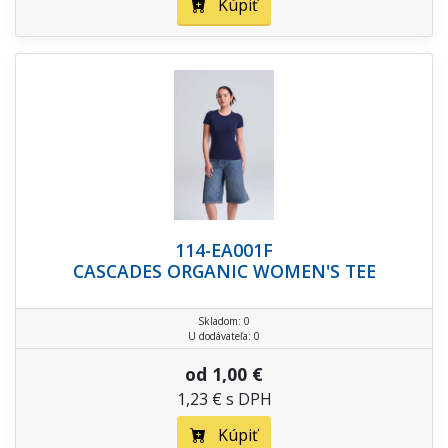
Kúpiť
114-EA001F
CASCADES ORGANIC WOMEN'S TEE
Skladom: 0
U dodávateľa: 0
od 1,00 €
1,23 € s DPH
Kúpiť