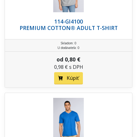
114-GI4100
PREMIUM COTTON® ADULT T-SHIRT
Skladom: 0
U dodávateľa: 0
od 0,80 €
0,98 € s DPH
Kúpiť