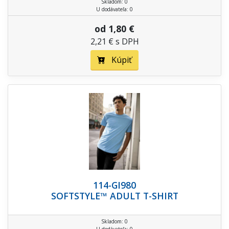
Skladom: 0
U dodávateľa: 0
od 1,80 €
2,21 € s DPH
Kúpiť
114-GI980
SOFTSTYLE™ ADULT T-SHIRT
Skladom: 0
U dodávateľa: 0