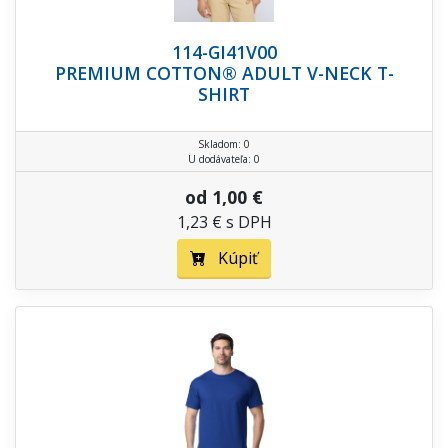
114-GI41V00
PREMIUM COTTON® ADULT V-NECK T-
SHIRT
Skladom: 0
U dodávateľa: 0
od 1,00 €
1,23 € s DPH
Kúpiť