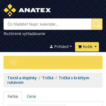
Rozšírené vyhľadávanie
Prihlásiť
Košík
Textil a doplnky
/
Tričká
/
Tričká s krátkym
rukávom
Farba
Cena