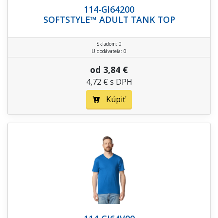
114-GI64200
SOFTSTYLE™ ADULT TANK TOP
Skladom: 0
U dodávateľa: 0
od 3,84 €
4,72 € s DPH
Kúpiť