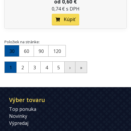
od 0,60 €
0,74 € s DPH
Kúpiť
Položiek na stránke:
30
60
90
120
1
2
3
4
5
›
»
Výber tovaru
Top ponuka
Novinky
Výpredaj