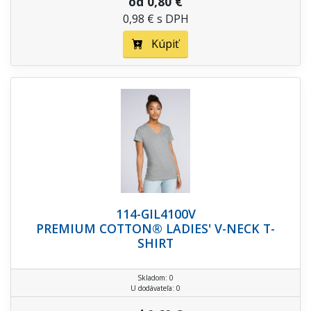
od 0,80 €
0,98 € s DPH
Kúpiť
114-GIL4100V
PREMIUM COTTON® LADIES' V-NECK T-
SHIRT
Skladom: 0
U dodávateľa: 0