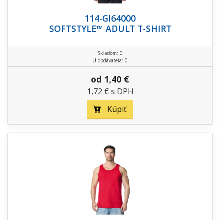
114-GI64000
SOFTSTYLE™ ADULT T-SHIRT
Skladom: 0
U dodávateľa: 0
od 1,40 €
1,72 € s DPH
Kúpiť