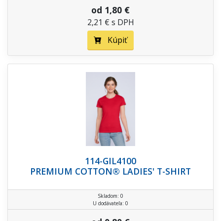
od 1,80 €
2,21 € s DPH
Kúpiť
114-GIL4100
PREMIUM COTTON® LADIES' T-SHIRT
Skladom: 0
U dodávateľa: 0