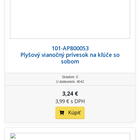
101-AP800053
Plyšový vianočný prívesok na kľúče so
sobom
Skladom: 0
U dodávateľa: 4042
3,24 €
3,99 € s DPH
Kúpiť