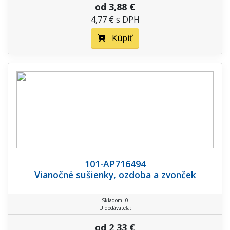
od 3,88 €
4,77 € s DPH
Kúpiť
101-AP716494
Vianočné sušienky, ozdoba a zvonček
Skladom: 0
U dodávateľa:
od 2,33 €