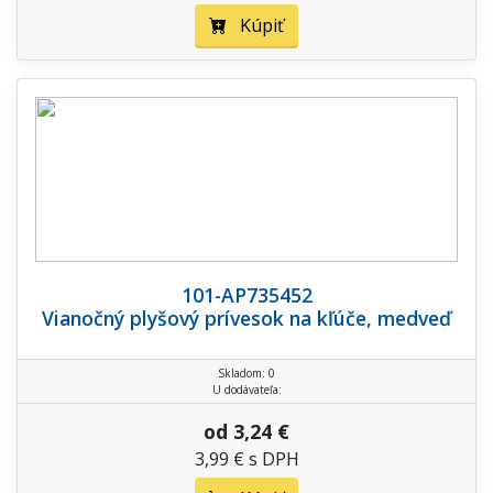
Kúpiť
101-AP735452
Vianočný plyšový prívesok na kľúče, medveď
Skladom: 0
U dodávateľa:
od 3,24 €
3,99 € s DPH