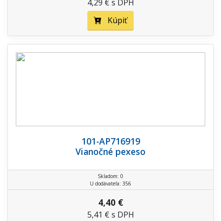
4,29 € s DPH
Kúpiť
101-AP716919
Vianočné pexeso
Skladom: 0
U dodávateľa: 356
4,40 €
5,41 € s DPH