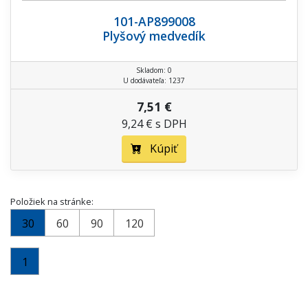
101-AP899008
Plyšový medvedík
Skladom: 0
U dodávateľa: 1237
7,51 €
9,24 € s DPH
Kúpiť
Položiek na stránke:
30
60
90
120
1