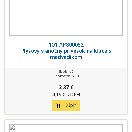
101-AP800052
Plyšový vianočný prívesok na kľúče s
medvedíkom
Skladom: 0
U dodávateľa: 6981
3,37 €
4,15 € s DPH
Kúpiť