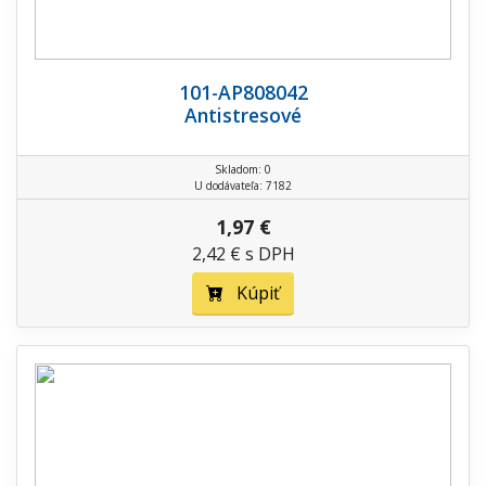
101-AP808042
Antistresové
Skladom: 0
U dodávateľa: 7182
1,97 €
2,42 € s DPH
Kúpiť