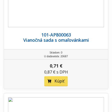
101-AP800063
Vianočná sada s omaľovánkami
Skladom: 0
U dodávateľa: 20687
0,71 €
0,87 € s DPH
Kúpiť