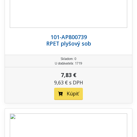
101-AP800739
RPET plyšový sob
Skladom: 0
U dodávateľa: 1719
7,83 €
9,63 € s DPH
Kúpiť