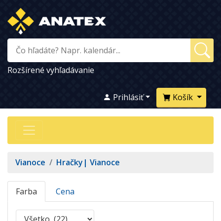
Rozšírené vyhľadávanie
Prihlásiť
Košík
Vianoce
/
Hračky| Vianoce
Farba
Cena