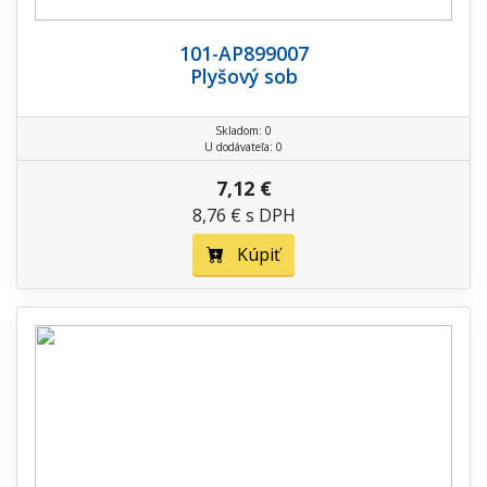
101-AP899007
Plyšový sob
Skladom: 0
U dodávateľa: 0
7,12 €
8,76 € s DPH
Kúpiť