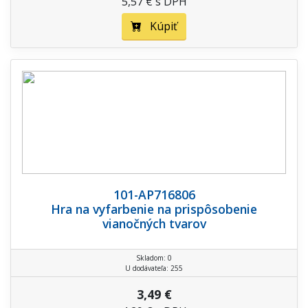
5,57 € s DPH
Kúpiť
101-AP716806
Hra na vyfarbenie na prispôsobenie
vianočných tvarov
Skladom: 0
U dodávateľa: 255
3,49 €