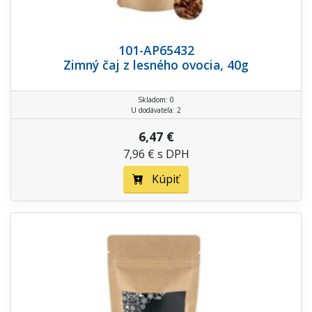
101-AP65432
Zimný čaj z lesného ovocia, 40g
Skladom: 0
U dodávateľa: 2
6,47 €
7,96 € s DPH
Kúpiť