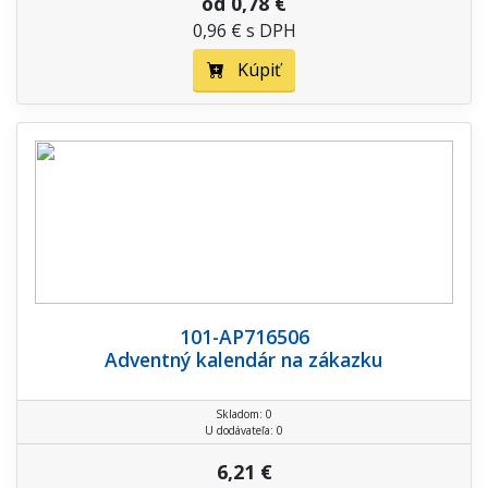
od 0,78 €
0,96 € s DPH
Kúpiť
101-AP716506
Adventný kalendár na zákazku
Skladom: 0
U dodávateľa: 0
6,21 €