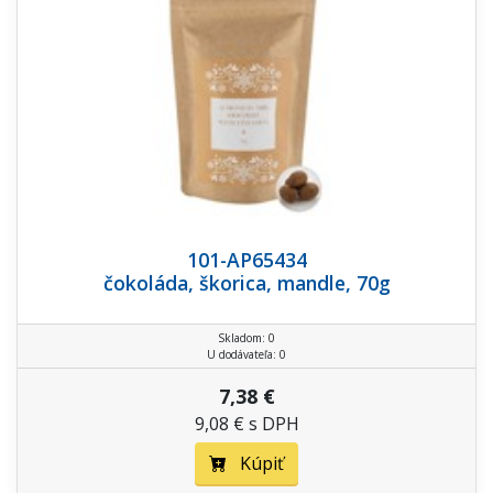
101-AP65434
čokoláda, škorica, mandle, 70g
Skladom: 0
U dodávateľa: 0
7,38 €
9,08 € s DPH
Kúpiť