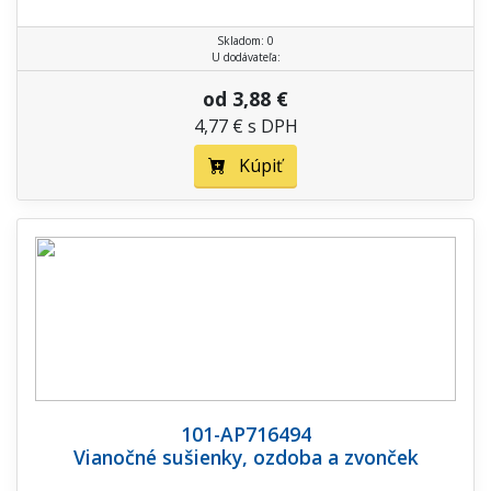
Skladom: 0
U dodávateľa:
od 3,88 €
4,77 € s DPH
Kúpiť
101-AP716494
Vianočné sušienky, ozdoba a zvonček