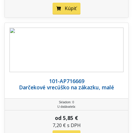
Kúpiť
101-AP716669
Darčekové vrecúško na zákazku, malé
Skladom: 0
U dodávateľa:
od 5,85 €
7,20 € s DPH