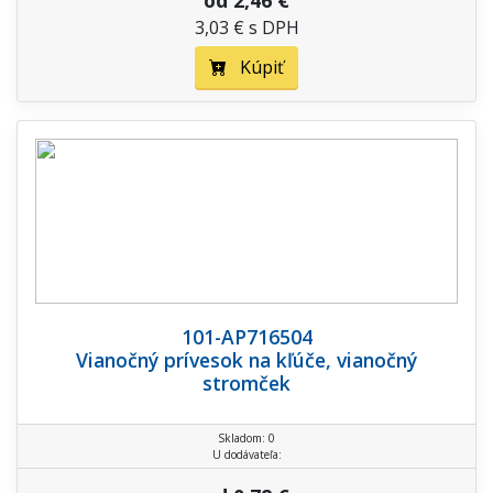
od 2,46 €
3,03 € s DPH
Kúpiť
101-AP716504
Vianočný prívesok na kľúče, vianočný
stromček
Skladom: 0
U dodávateľa: