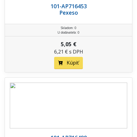
101-AP716453
Pexeso
Skladom: 0
U dodávateľa: 0
5,05 €
6,21 € s DPH
Kúpiť