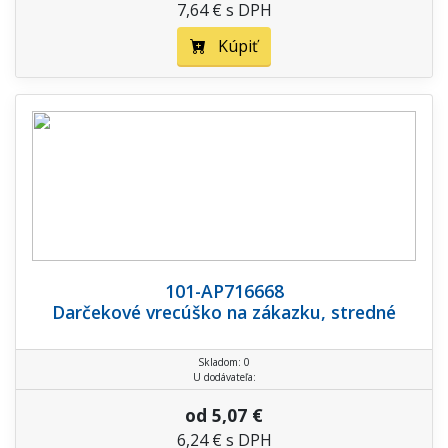
7,64 € s DPH
Kúpiť
101-AP716668
Darčekové vrecúško na zákazku, stredné
Skladom: 0
U dodávateľa:
od 5,07 €
6,24 € s DPH