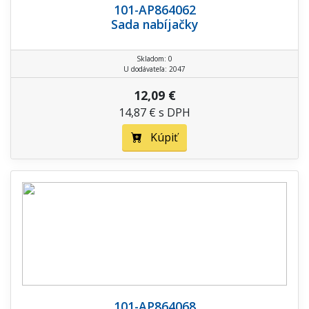
101-AP864062
Sada nabíjačky
Skladom: 0
U dodávateľa: 2047
12,09 €
14,87 € s DPH
Kúpiť
101-AP864068