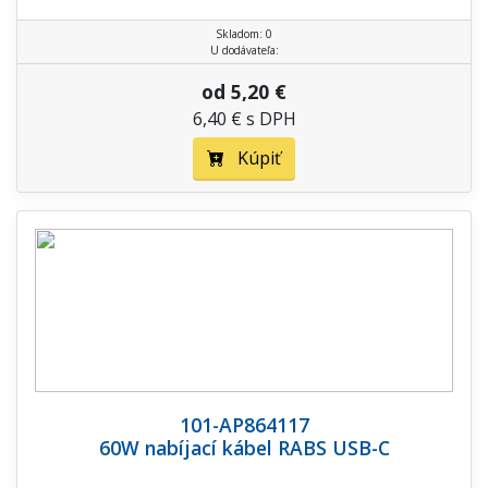
Skladom: 0
U dodávateľa:
od 5,20 €
6,40 € s DPH
Kúpiť
101-AP864117
60W nabíjací kábel RABS USB-C