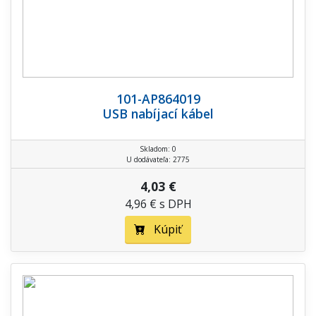
101-AP864019
USB nabíjací kábel
Skladom: 0
U dodávateľa: 2775
4,03 €
4,96 € s DPH
Kúpiť