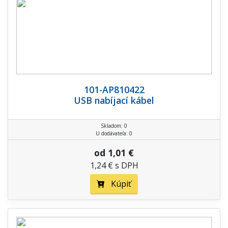
101-AP810422
USB nabíjací kábel
Skladom: 0
U dodávateľa: 0
od 1,01 €
1,24 € s DPH
Kúpiť