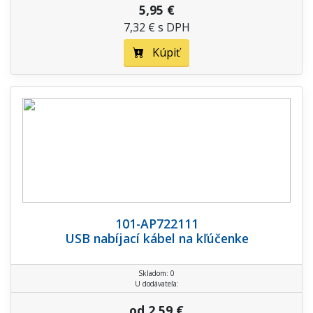
5,95 €
7,32 € s DPH
Kúpiť
101-AP722111
USB nabíjací kábel na kľúčenke
Skladom: 0
U dodávateľa:
od 2,59 €