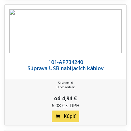
101-AP734240
Súprava USB nabíjacích káblov
Skladom: 0
U dodávateľa:
od 4,94 €
6,08 € s DPH
Kúpiť