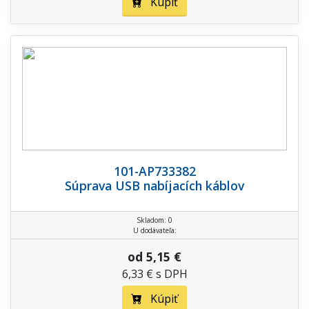
Kúpiť
101-AP733382
Súprava USB nabíjacích káblov
Skladom: 0
U dodávateľa:
od 5,15 €
6,33 € s DPH
Kúpiť