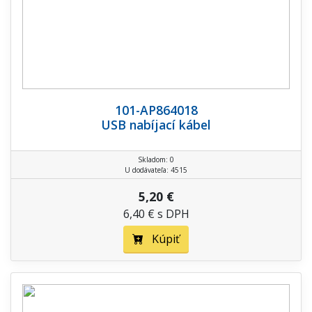
101-AP864018
USB nabíjací kábel
Skladom: 0
U dodávateľa: 4515
5,20 €
6,40 € s DPH
Kúpiť