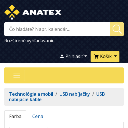
Rozšírené vyhľadávanie
Prihlásiť
Košík
Technológia a mobil
/
USB nabíjačky
/
USB
nabíjacie káble
Farba
Cena