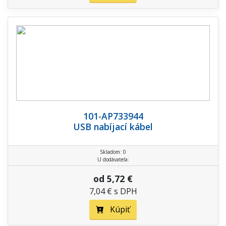
101-AP733944
USB nabíjací kábel
Skladom: 0
U dodávateľa:
od 5,72 €
7,04 € s DPH
Kúpiť