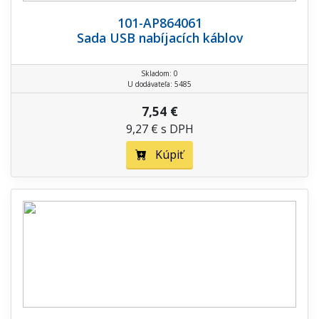
101-AP864061
Sada USB nabíjacích káblov
Skladom: 0
U dodávateľa: 5485
7,54 €
9,27 € s DPH
Kúpiť