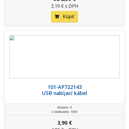
3,19 € s DPH
Kúpiť
101-AP722143
USB nabíjací kábel
Skladom: 0
U dodávateľa: 1069
3,90 €