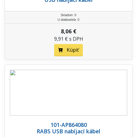
Skladom: 0
U dodávateľa: 0
8,06 €
9,91 € s DPH
Kúpiť
101-AP864080
RABS USB nabíjací kábel