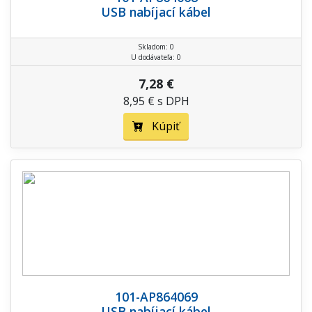
USB nabíjací kábel
Skladom: 0
U dodávateľa: 0
7,28 €
8,95 € s DPH
Kúpiť
101-AP864069
USB nabíjací kábel