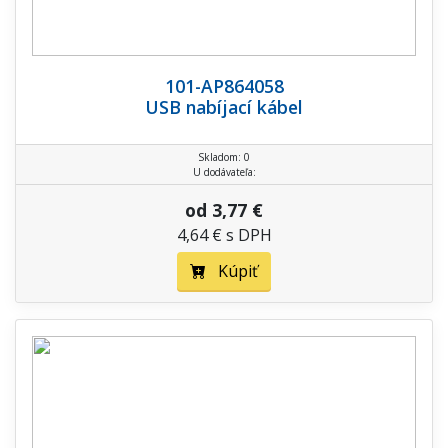
101-AP864058
USB nabíjací kábel
Skladom: 0
U dodávateľa:
od 3,77 €
4,64 € s DPH
Kúpiť