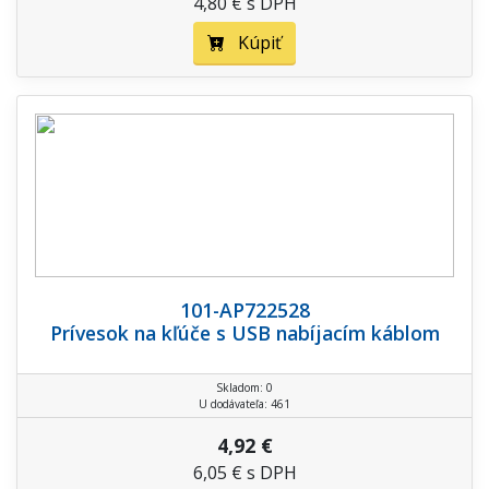
4,80 € s DPH
Kúpiť
101-AP722528
Prívesok na kľúče s USB nabíjacím káblom
Skladom: 0
U dodávateľa: 461
4,92 €
6,05 € s DPH