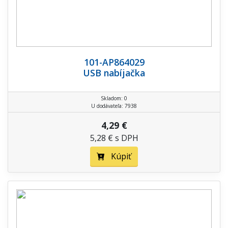
101-AP864029
USB nabíjačka
Skladom: 0
U dodávateľa: 7938
4,29 €
5,28 € s DPH
Kúpiť