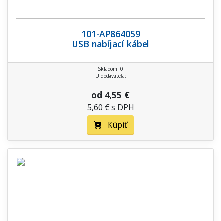
101-AP864059
USB nabíjací kábel
Skladom: 0
U dodávateľa:
od 4,55 €
5,60 € s DPH
Kúpiť