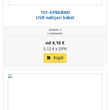
101-AP864060
USB nabíjací kábel
Skladom: 0
U dodávateľa:
od 4,16 €
5,12 € s DPH
Kúpiť