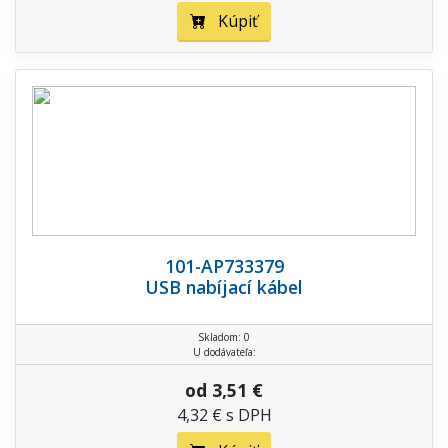
Kúpiť
101-AP733379
USB nabíjací kábel
Skladom: 0
U dodávateľa:
od 3,51 €
4,32 € s DPH