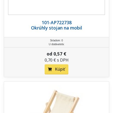
101-AP722738
Okrúhly stojan na mobil
Skladom: 0
U dodávateľa:
od 0,57 €
0,70 € s DPH
Kúpiť