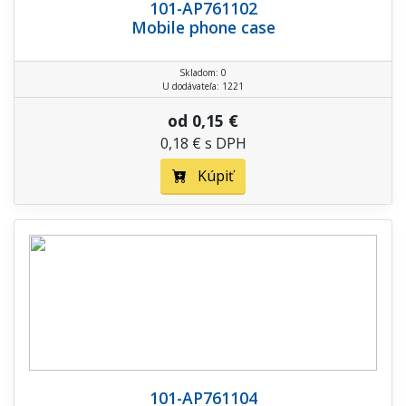
101-AP761102
Mobile phone case
Skladom: 0
U dodávateľa: 1221
od 0,15 €
0,18 € s DPH
Kúpiť
101-AP761104