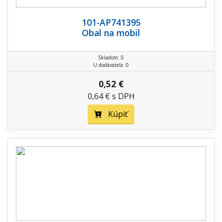
101-AP741395
Obal na mobil
Skladom: 0
U dodávateľa: 0
0,52 €
0,64 € s DPH
Kúpiť