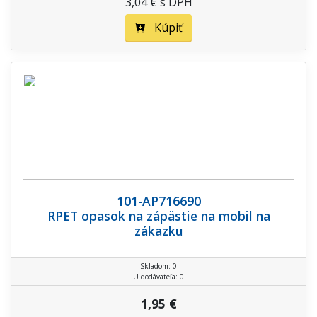
3,04 € s DPH
Kúpiť
101-AP716690
RPET opasok na zápästie na mobil na
zákazku
Skladom: 0
U dodávateľa: 0
1,95 €