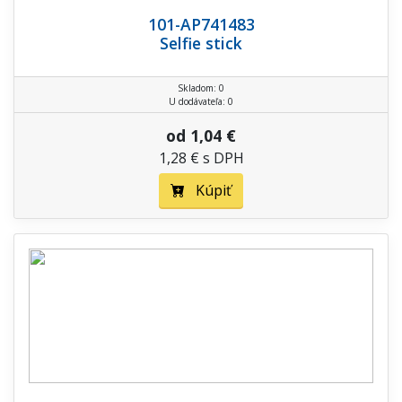
101-AP741483
Selfie stick
Skladom: 0
U dodávateľa: 0
od 1,04 €
1,28 € s DPH
Kúpiť