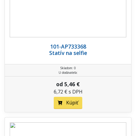
101-AP733368
Statív na selfie
Skladom: 0
U dodávateľa:
od 5,46 €
6,72 € s DPH
Kúpiť