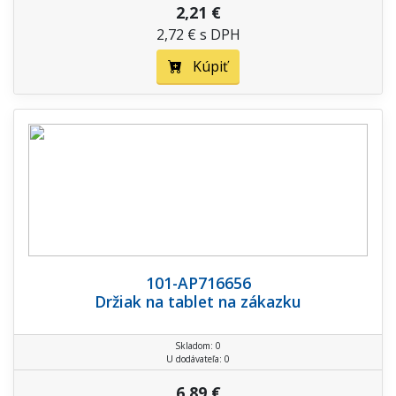
2,21 €
2,72 € s DPH
Kúpiť
101-AP716656
Držiak na tablet na zákazku
Skladom: 0
U dodávateľa: 0
6,89 €