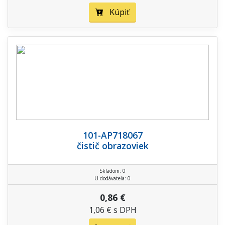
Kúpiť
101-AP718067
čistič obrazoviek
Skladom: 0
U dodávateľa: 0
0,86 €
1,06 € s DPH