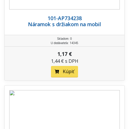
101-AP734238
Náramok s držiakom na mobil
Skladom: 0
U dodávateľa: 14345
1,17 €
1,44 € s DPH
Kúpiť