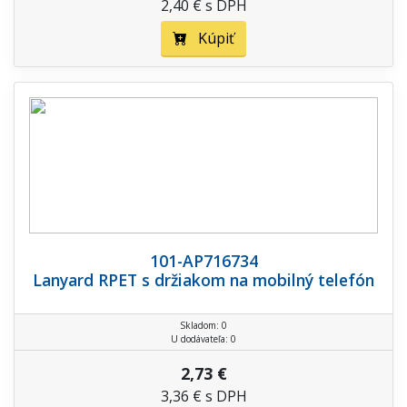
2,40 € s DPH
Kúpiť
101-AP716734
Lanyard RPET s držiakom na mobilný telefón
Skladom: 0
U dodávateľa: 0
2,73 €
3,36 € s DPH