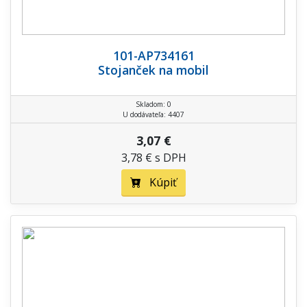
101-AP734161
Stojanček na mobil
Skladom: 0
U dodávateľa: 4407
3,07 €
3,78 € s DPH
Kúpiť