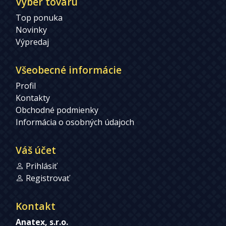
Výber tovaru
Top ponuka
Novinky
Výpredaj
Všeobecné informácie
Profil
Kontakty
Obchodné podmienky
Informácia o osobných údajoch
Váš účet
Prihlásiť
Registrovať
Kontakt
Anatex, s.r.o.