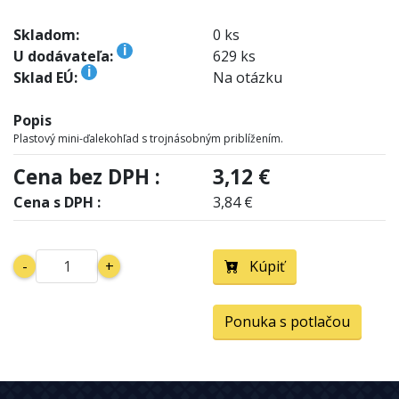
Skladom:
0 ks
i
U dodávateľa:
629 ks
i
Sklad EÚ:
Na otázku
Popis
Plastový mini-ďalekohľad s trojnásobným priblížením.
Cena bez DPH :
3,12 €
Cena s DPH :
3,84 €
-
+
Kúpiť
Ponuka s potlačou