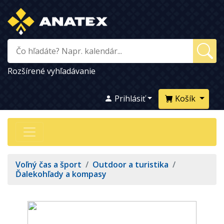
Rozšírené vyhľadávanie
Prihlásiť
Košík
Voľný čas a šport
/
Outdoor a turistika
/
Ďalekohľady a kompasy