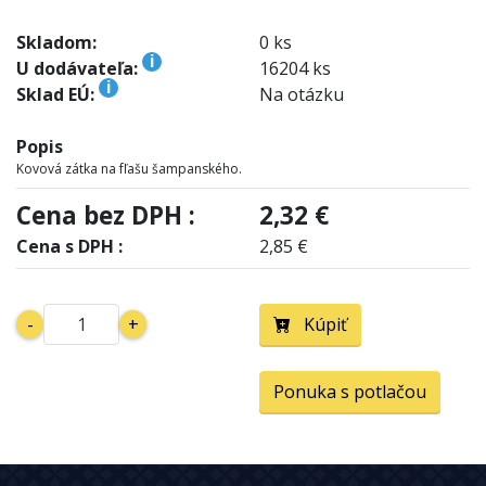
Skladom:
0 ks
i
U dodávateľa:
16204 ks
i
Sklad EÚ:
Na otázku
Popis
Kovová zátka na fľašu šampanského.
Cena bez DPH :
2,32 €
Cena s DPH :
2,85 €
-
+
Kúpiť
Ponuka s potlačou