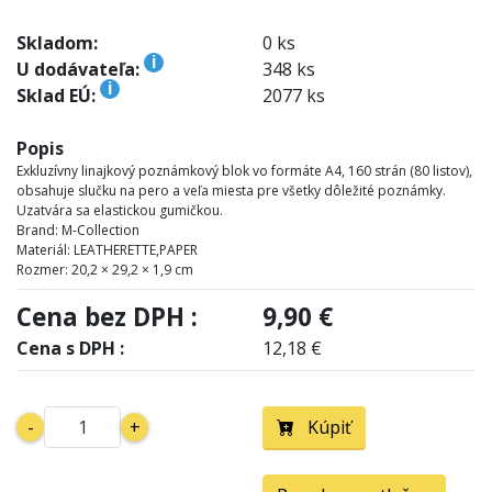
Skladom:
0 ks
i
U dodávateľa:
348 ks
i
Sklad EÚ:
2077 ks
Popis
Exkluzívny linajkový poznámkový blok vo formáte A4, 160 strán (80 listov),
obsahuje slučku na pero a veľa miesta pre všetky dôležité poznámky.
Uzatvára sa elastickou gumičkou.
Brand: M-Collection
Materiál: LEATHERETTE,PAPER
Rozmer: 20,2 × 29,2 × 1,9 cm
Cena bez DPH :
9,90 €
Cena s DPH :
12,18 €
-
+
Kúpiť