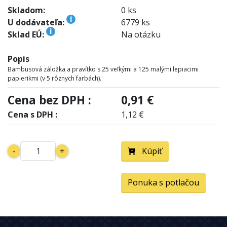
Skladom:
0 ks
i
U dodávateľa:
6779 ks
i
Sklad EÚ:
Na otázku
Popis
Bambusová záložka a pravítko s 25 veľkými a 125 malými lepiacimi
papierikmi (v 5 rôznych farbách).
Cena bez DPH :
0,91 €
Cena s DPH :
1,12 €
-
+
Kúpiť
Ponuka s potlačou