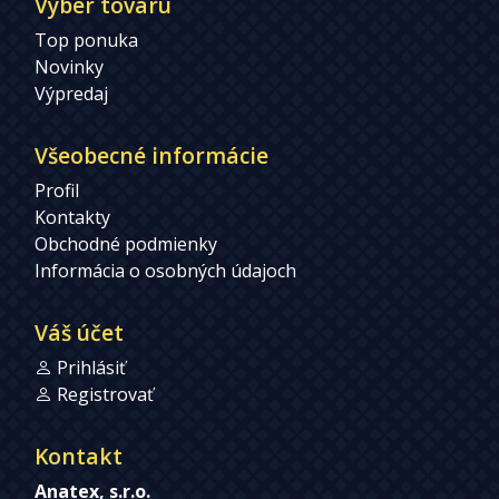
Výber tovaru
Top ponuka
Novinky
Výpredaj
Všeobecné informácie
Profil
Kontakty
Obchodné podmienky
Informácia o osobných údajoch
Váš účet
Prihlásiť
Registrovať
Kontakt
Anatex, s.r.o.