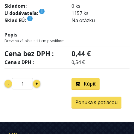
Skladom:
0 ks
i
U dodávateľa:
1157 ks
i
Sklad EÚ:
Na otázku
Popis
Drevená záložka s 11 cm pravítkom.
Cena bez DPH :
0,44 €
Cena s DPH :
0,54 €
-
+
Kúpiť
Ponuka s potlačou