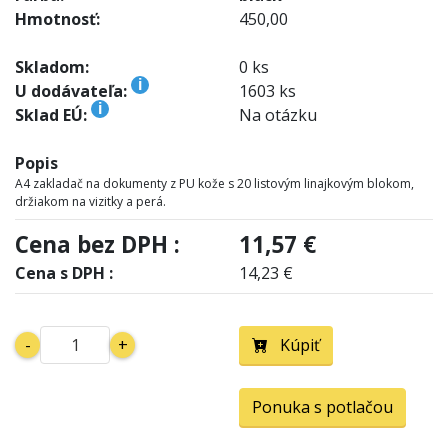
Hmotnosť:
450,00
Skladom:
0 ks
i
U dodávateľa:
1603 ks
i
Sklad EÚ:
Na otázku
Popis
A4 zakladač na dokumenty z PU kože s 20 listovým linajkovým blokom,
držiakom na vizitky a perá.
Cena bez DPH :
11,57 €
Cena s DPH :
14,23 €
-
+
Kúpiť
Ponuka s potlačou