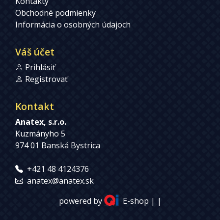
Kontakty
Obchodné podmienky
Informácia o osobných údajoch
Váš účet
Prihlásiť
Registrovať
Kontakt
Anatex, s.r.o.
Kuzmányho 5
974 01 Banská Bystrica
+421 48 4124376
anatex@anatex.sk
powered by
E-shop
| |