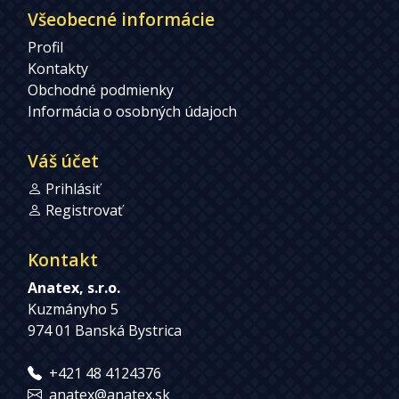
Všeobecné informácie
Profil
Kontakty
Obchodné podmienky
Informácia o osobných údajoch
Váš účet
Prihlásiť
Registrovať
Kontakt
Anatex, s.r.o.
Kuzmányho 5
974 01 Banská Bystrica
+421 48 4124376
anatex@anatex.sk