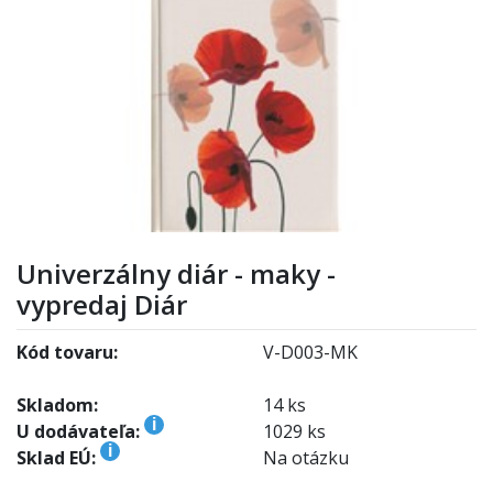
Univerzálny diár - maky -
vypredaj Diár
Kód tovaru:
V-D003-MK
Skladom:
14 ks
i
U dodávateľa:
1029 ks
i
Sklad EÚ:
Na otázku