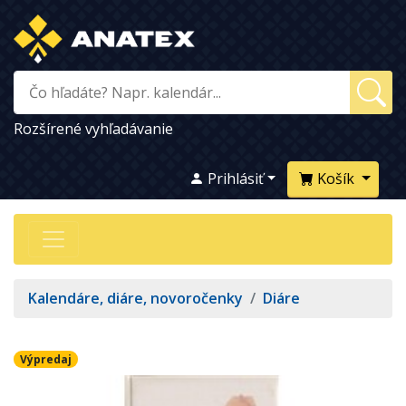
Rozšírené vyhľadávanie
Prihlásiť
Košík
Kalendáre, diáre, novoročenky
/
Diáre
Výpredaj