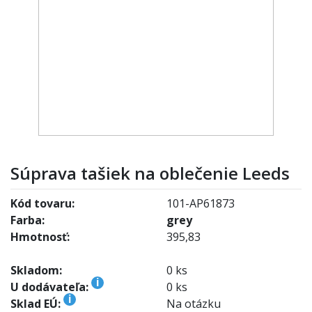
Súprava tašiek na oblečenie Leeds
Kód tovaru:
101-AP61873
Farba:
grey
Hmotnosť:
395,83
Skladom:
0 ks
i
U dodávateľa:
0 ks
i
Sklad EÚ:
Na otázku