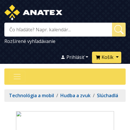
Rozšírené vyhľadávanie
Prihlásiť
Košík
Technológia a mobil
/
Hudba a zvuk
/
Slúchadlá