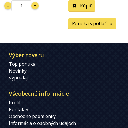
-
+
Kúpiť
Ponuka s potlačou
Výber tovaru
Top ponuka
Novinky
Výpredaj
Všeobecné informácie
Profil
Kontakty
Obchodné podmienky
Informácia o osobných údajoch