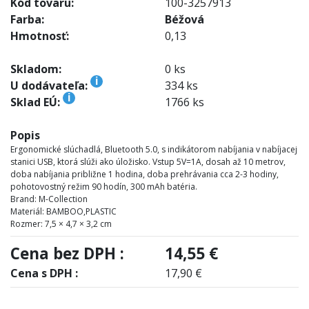
Kód tovaru:
100-3257913
Farba:
Béžová
Hmotnosť:
0,13
Skladom:
0 ks
i
U dodávateľa:
334 ks
i
Sklad EÚ:
1766 ks
Popis
Ergonomické slúchadlá, Bluetooth 5.0, s indikátorom nabíjania v nabíjacej
stanici USB, ktorá slúži ako úložisko. Vstup 5V=1A, dosah až 10 metrov,
doba nabíjania približne 1 hodina, doba prehrávania cca 2-3 hodiny,
pohotovostný režim 90 hodín, 300 mAh batéria.
Brand: M-Collection
Materiál: BAMBOO,PLASTIC
Rozmer: 7,5 × 4,7 × 3,2 cm
Cena bez DPH :
14,55 €
Cena s DPH :
17,90 €