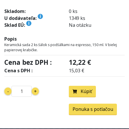
Skladom:
0 ks
i
U dodávateľa:
1349 ks
i
Sklad EÚ:
Na otázku
Popis
Keramická sada 2 ks šálok s podšálkami na espresso, 150 ml. V bielej
papierovej krabičke.
Cena bez DPH :
12,22 €
Cena s DPH :
15,03 €
-
+
Kúpiť
Ponuka s potlačou