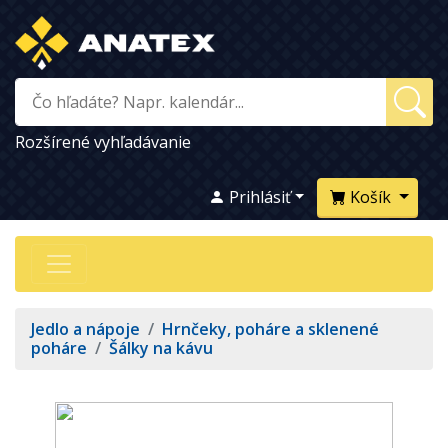
Rozšírené vyhľadávanie
Prihlásiť
Košík
Jedlo a nápoje
/
Hrnčeky, poháre a sklenené
poháre
/
Šálky na kávu