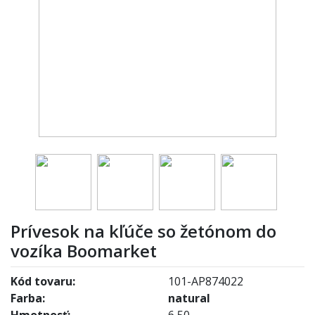
Prívesok na kľúče so žetónom do
vozíka Boomarket
Kód tovaru:
101-AP874022
Farba:
natural
Hmotnosť:
6,50