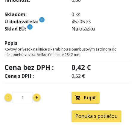
Skladom:
0 ks
i
U dodávateľa:
45205 ks
i
Sklad EÚ:
Na otázku
Popis
Kovový prívesok na kľúče s karabínou s bambusovým žetónom do
nákupného vozíka. Veľkosť mince: ø23×2 mm.
Cena bez DPH :
0,42 €
Cena s DPH :
0,52 €
-
+
Kúpiť
Ponuka s potlačou