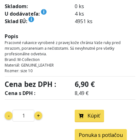
Skladom:
0 ks
i
U dodávateľa:
4 ks
i
Sklad EÚ:
4951 ks
Popis
Pracovné rukavice vyrobené z pravej kože chránia Vaše ruky pred
mrazom, poraneniam a nečistotami. Sú nevyhnutné pre všetky
profesionálne odvetvia.
Brand: M-Collection
Materiál: GENUINE_LEATHER
Rozmer: size 10
Cena bez DPH :
6,90 €
Cena s DPH :
8,49 €
-
+
Kúpiť
Ponuka s potlačou