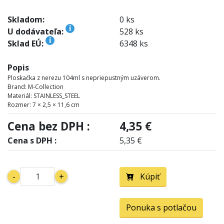
Skladom:
0 ks
i
U dodávateľa:
528 ks
i
Sklad EÚ:
6348 ks
Popis
Ploskačka z nerezu 104ml s nepriepustným uzáverom.
Brand: M-Collection
Materiál: STAINLESS_STEEL
Rozmer: 7 × 2,5 × 11,6 cm
Cena bez DPH :
4,35 €
Cena s DPH :
5,35 €
-
+
Kúpiť
Ponuka s potlačou