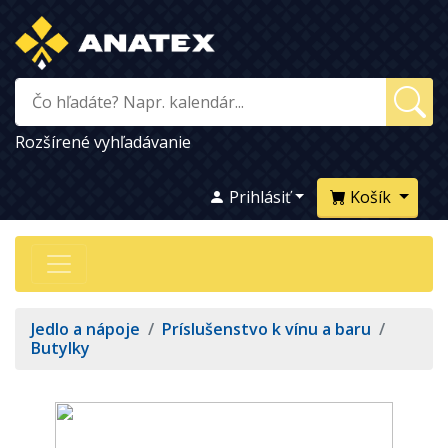
Rozšírené vyhľadávanie
Prihlásiť
Košík
Jedlo a nápoje
/
Príslušenstvo k vínu a baru
/
Butylky