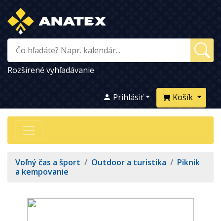
Rozšírené vyhľadávanie
Prihlásiť
Košík
Voľný čas a šport
/
Outdoor a turistika
/
Piknik
a kempovanie