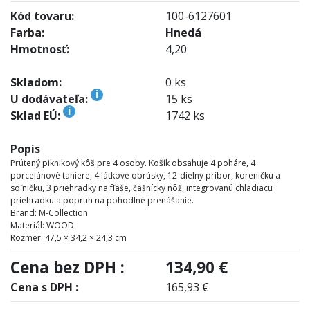
Kód tovaru:
100-6127601
Farba:
Hnedá
Hmotnosť:
4,20
Skladom:
0 ks
i
U dodávateľa:
15 ks
i
Sklad EÚ:
1742 ks
Popis
Prútený piknikový kôš pre 4 osoby. Košík obsahuje 4 poháre, 4
porcelánové taniere, 4 látkové obrúsky, 12-dielny príbor, koreničku a
soľničku, 3 priehradky na fľaše, čašnícky nôž, integrovanú chladiacu
priehradku a popruh na pohodlné prenášanie.
Brand: M-Collection
Materiál: WOOD
Rozmer: 47,5 × 34,2 × 24,3 cm
Cena bez DPH :
134,90 €
Cena s DPH :
165,93 €