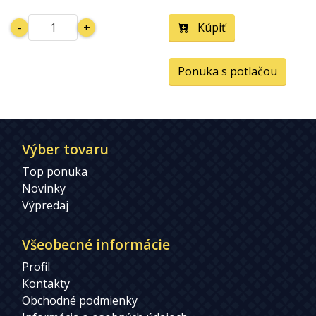
-
+
Kúpiť
Ponuka s potlačou
Výber tovaru
Top ponuka
Novinky
Výpredaj
Všeobecné informácie
Profil
Kontakty
Obchodné podmienky