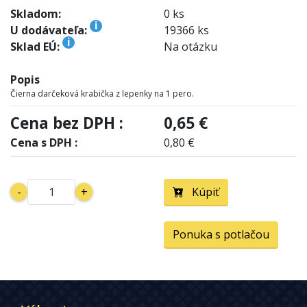
Skladom:
0 ks
i
U dodávateľa:
19366 ks
i
Sklad EÚ:
Na otázku
Popis
Čierna darčeková krabička z lepenky na 1 pero.
Cena bez DPH :
0,65 €
Cena s DPH :
0,80 €
-
+
Kúpiť
Ponuka s potlačou