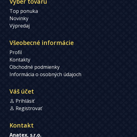
Výber tovaru
Top ponuka
Novinky
Výpredaj
Všeobecné informácie
Profil
Kontakty
Obchodné podmienky
Informácia o osobných údajoch
Váš účet
Prihlásiť
Registrovať
Kontakt
Anatex, s.r.o.