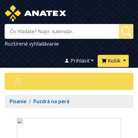
Rozšírené vyhľadávanie
Prihlásiť
Košík
Písanie
/
Puzdrá na perá