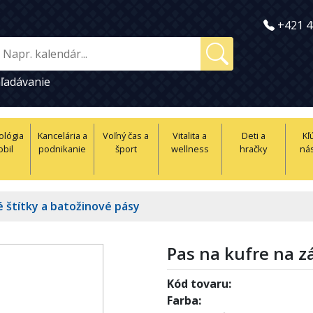
+421 4
ľadávanie
ológia
Kancelária a
Voľný čas a
Vitalita a
Deti a
Kľ
obil
podnikanie
šport
wellness
hračky
nás
 štítky a batožinové pásy
Pas na kufre na 
Kód tovaru:
Farba: