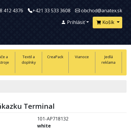
8 412 4376
+421 33 533 3608
obchod@anatex.sk
Prihlásiť
Košík
úče a
Textil a
CreaPack
Vianoce
Jedlá
troje
doplnky
reklama
zákazku Terminal
101-AP718132
white