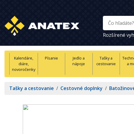
Rozšírené vyh
Kalendáre,
Písanie
Jedlo a
Tašky a
Techn
diáre,
nápoje
cestovanie
a m
novoročenky
Tašky a cestovanie
/
Cestovné doplnky
/
Batožinové