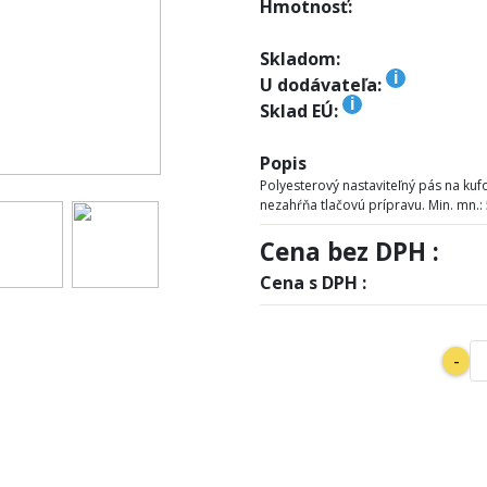
Hmotnosť:
Skladom:
i
U dodávateľa:
i
Sklad EÚ:
Popis
Polyesterový nastaviteľný pás na ku
nezahŕňa tlačovú prípravu. Min. mn.: 
Cena bez DPH :
Cena s DPH :
-