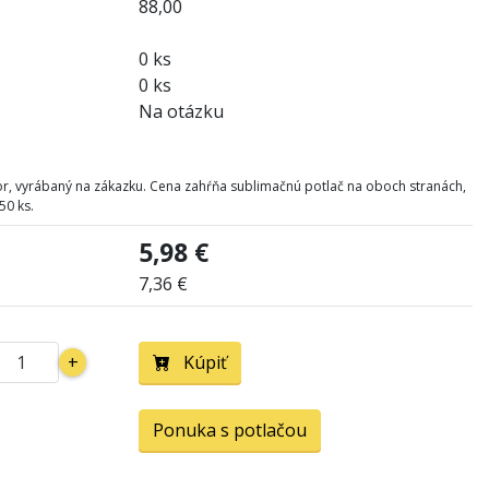
88,00
0 ks
0 ks
Na otázku
for, vyrábaný na zákazku. Cena zahŕňa sublimačnú potlač na oboch stranách,
50 ks.
5,98 €
7,36 €
+
Kúpiť
Ponuka s potlačou