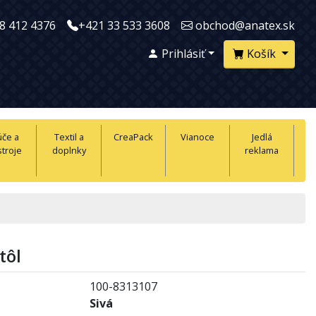
8 412 4376
+421 33 533 3608
obchod@anatex.sk
Prihlásiť
Košík
úče a
Textil a
CreaPack
Vianoce
Jedlá
troje
doplnky
reklama
tôl
100-8313107
Sivá