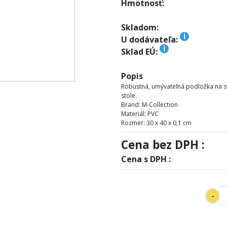
Hmotnosť:
Skladom:
i
U dodávateľa:
i
Sklad EÚ:
Popis
Robustná, umývateľná podložka na st
stole.
Brand: M-Collection
Materiál: PVC
Rozmer: 30 x 40 x 0,1 cm
Cena bez DPH :
Cena s DPH :
-