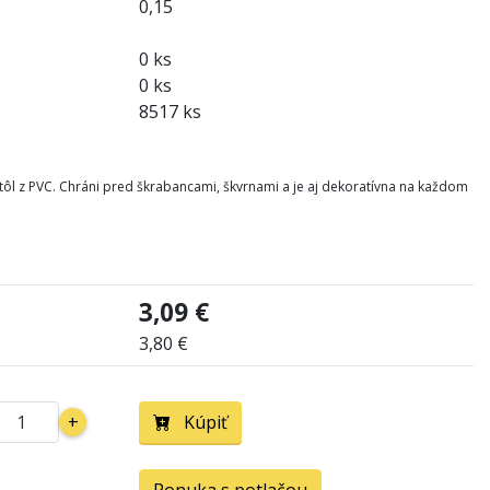
0,15
0 ks
0 ks
8517 ks
ôl z PVC. Chráni pred škrabancami, škvrnami a je aj dekoratívna na každom
3,09 €
3,80 €
+
Kúpiť