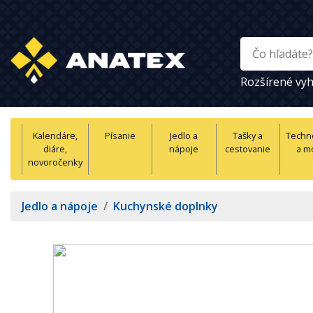
Rozšírené vyh
Kalendáre,
Písanie
Jedlo a
Tašky a
Techn
diáre,
nápoje
cestovanie
a m
novoročenky
Jedlo a nápoje
/
Kuchynské doplnky