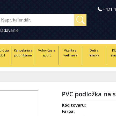
+421 4
ľadávanie
ológia
Kancelária a
Voľný čas a
Vitalita a
Deti a
Kľ
obil
podnikanie
šport
wellness
hračky
nás
PVC podložka na s
Kód tovaru:
Farba: