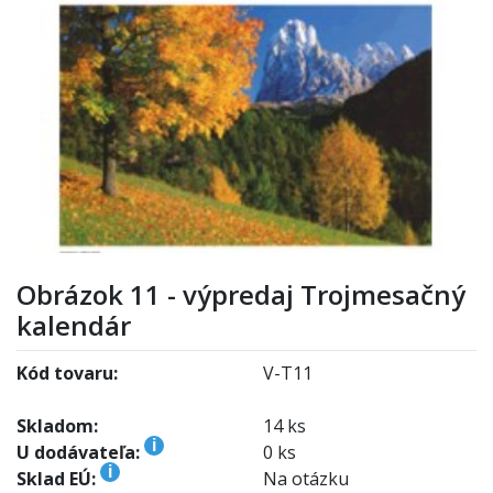
Obrázok 11 - výpredaj Trojmesačný
kalendár
Kód tovaru:
V-T11
Skladom:
14 ks
i
U dodávateľa:
0 ks
i
Sklad EÚ:
Na otázku