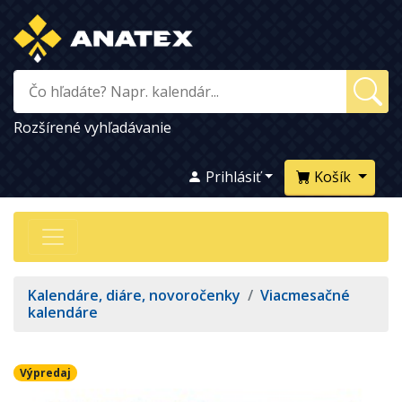
Rozšírené vyhľadávanie
Prihlásiť
Košík
Kalendáre, diáre, novoročenky
/
Viacmesačné
kalendáre
Výpredaj