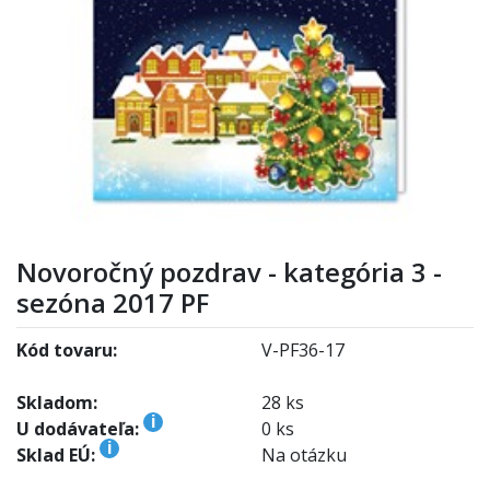
Novoročný pozdrav - kategória 3 -
sezóna 2017 PF
Kód tovaru:
V-PF36-17
Skladom:
28 ks
i
U dodávateľa:
0 ks
i
Sklad EÚ:
Na otázku