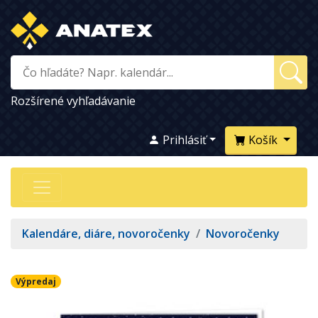
Rozšírené vyhľadávanie
Prihlásiť
Košík
Kalendáre, diáre, novoročenky
/
Novoročenky
Výpredaj