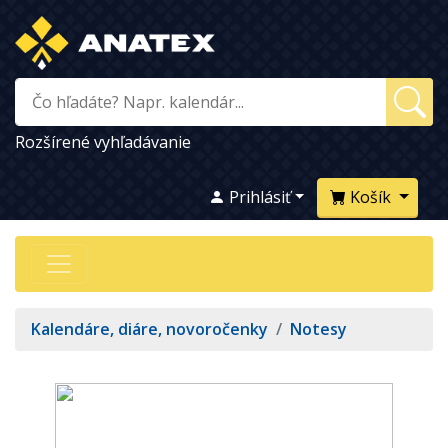
Rozšírené vyhľadávanie
Prihlásiť
Košík
Kalendáre, diáre, novoročenky
/
Notesy