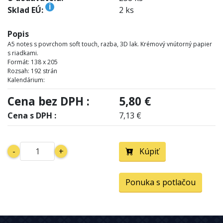
i
Sklad EÚ:
2 ks
Popis
A5 notes s povrchom soft touch, razba, 3D lak. Krémový vnútorný papier
s riadkami.
Formát: 138 x 205
Rozsah: 192 strán
Kalendárium:
Cena bez DPH :
5,80 €
Cena s DPH :
7,13 €
-
+
Kúpiť
Ponuka s potlačou