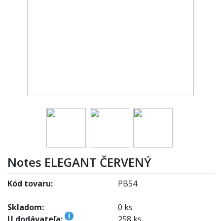
Notes ELEGANT ČERVENÝ
Kód tovaru:
PB54
Skladom:
0 ks
i
U dodávateľa:
258 ks