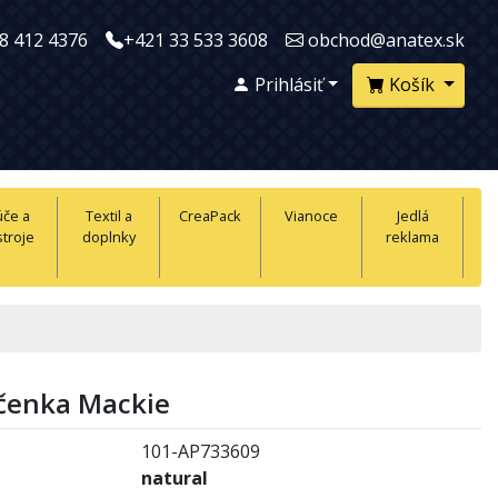
8 412 4376
+421 33 533 3608
obchod@anatex.sk
Prihlásiť
Košík
úče a
Textil a
CreaPack
Vianoce
Jedlá
troje
doplnky
reklama
čenka Mackie
101-AP733609
natural