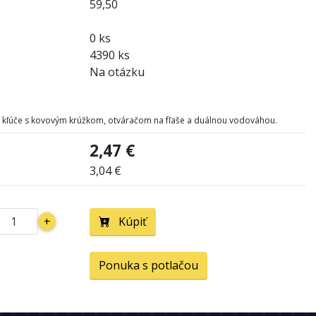
59,50
0 ks
4390 ks
Na otázku
 kľúče s kovovým krúžkom, otváračom na fľaše a duálnou vodováhou.
2,47 €
3,04 €
+
Kúpiť
Ponuka s potlačou