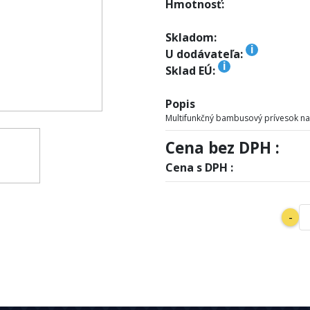
Hmotnosť:
Skladom:
i
U dodávateľa:
i
Sklad EÚ:
Popis
Multifunkčný bambusový prívesok na
Cena bez DPH :
Cena s DPH :
-