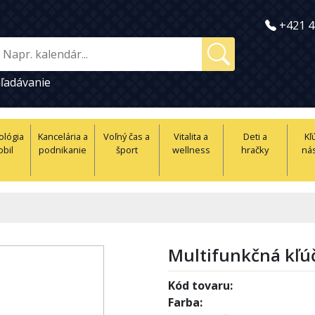
+421 4
ľadávanie
ológia
Kancelária a
Voľný čas a
Vitalita a
Deti a
Kľ
obil
podnikanie
šport
wellness
hračky
nás
Multifunkčná kľú
Kód tovaru:
Farba: