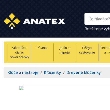
Rozšírené vyh
Kalendáre,
Písanie
Jedlo a
Tašky a
Techn
diáre,
nápoje
cestovanie
a m
novoročenky
Kľúče a nástroje
/
Kľúčenky
/
Drevené kľúčenky