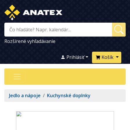
Rozšírené vyhľadávanie
Prihlásiť
Košík
Jedlo a nápoje
/
Kuchynské doplnky