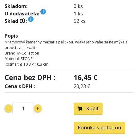
Skladom:
0 ks
i
U dodávateľa:
1 ks
i
Sklad EÚ:
52 ks
Popis
Mramorový kamenný mažiar s paličkou. Vďaka jeho váhe sa nešmýka a
predstavuje kvalitu.
Brand: M-Collection
Materiál: STONE
Rozmer: ø 10,3 × 10,3 cm
Cena bez DPH :
16,45 €
Cena s DPH :
20,23 €
-
+
Kúpiť
Ponuka s potlačou