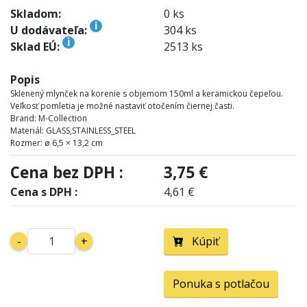
Skladom:
0 ks
i
U dodávateľa:
304 ks
i
Sklad EÚ:
2513 ks
Popis
Sklenený mlynček na korenie s objemom 150ml a keramickou čepeľou.
Veľkosť pomletia je možné nastaviť otočením čiernej časti.
Brand: M-Collection
Materiál: GLASS,STAINLESS_STEEL
Rozmer: ø 6,5 × 13,2 cm
Cena bez DPH :
3,75 €
Cena s DPH :
4,61 €
-
+
Kúpiť
Ponuka s potlačou