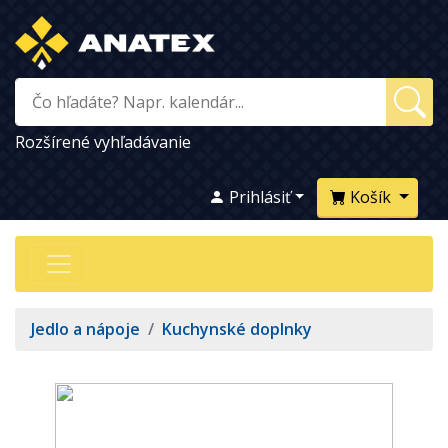
Rozšírené vyhľadávanie
Prihlásiť
Košík
Jedlo a nápoje
/
Kuchynské doplnky