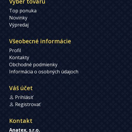
Výber tovaru
Top ponuka
Novinky
Výpredaj
Všeobecné informácie
Profil
Kontakty
Obchodné podmienky
Informácia o osobných údajoch
Váš účet
Prihlásiť
Registrovať
Kontakt
Anatex, s.r.o.