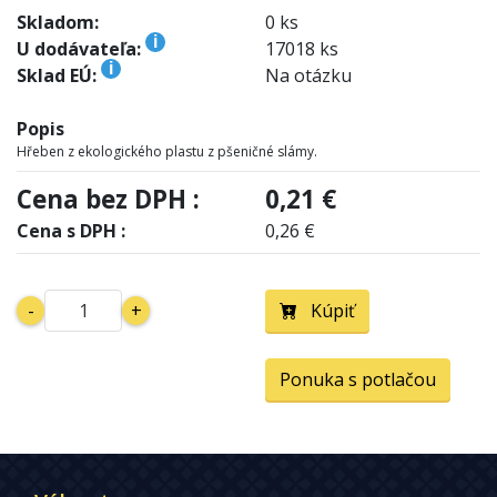
Skladom:
0 ks
i
U dodávateľa:
17018 ks
i
Sklad EÚ:
Na otázku
Popis
Hřeben z ekologického plastu z pšeničné slámy.
Cena bez DPH :
0,21 €
Cena s DPH :
0,26 €
-
+
Kúpiť
Ponuka s potlačou