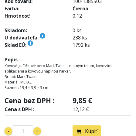
Kód tovaru:
100-1385503
Farba:
Čierna
Hmotnosť:
0,12
Skladom:
0 ks
i
U dodávateľa:
238 ks
i
Sklad EÚ:
1792 ks
Popis
Kovové guľôčkové pero Mark Twain s matným telom, kovovými
aplikáciami a kovovou náplňou Parker.
Brand: Mark Twain
Materiál: METAL
Rozmer: 19,4 × 3,9 × 3 cm
Cena bez DPH :
9,85 €
Cena s DPH :
12,12 €
-
+
Kúpiť