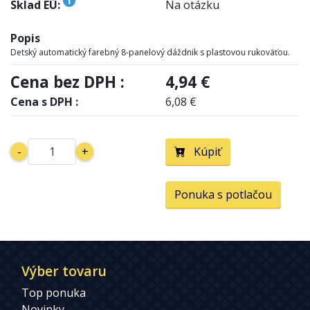
i
Sklad EÚ:
Na otázku
Popis
Detský automatický farebný 8-panelový dáždnik s plastovou rukoväťou.
Cena bez DPH :
4,94 €
Cena s DPH :
6,08 €
-
+
Kúpiť
Ponuka s potlačou
Výber tovaru
Top ponuka
Novinky