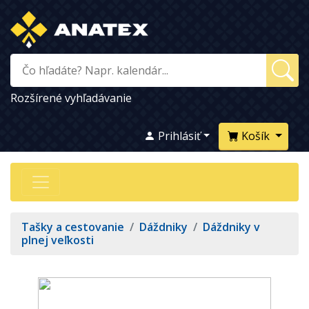
Rozšírené vyhľadávanie
Prihlásiť
Košík
Tašky a cestovanie
/
Dáždniky
/
Dáždniky v
plnej veľkosti