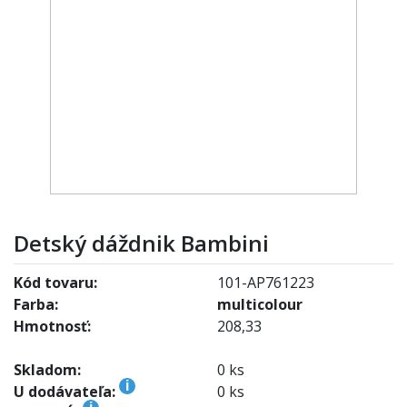
Detský dáždnik Bambini
Kód tovaru:
101-AP761223
Farba:
multicolour
Hmotnosť:
208,33
Skladom:
0 ks
i
U dodávateľa:
0 ks