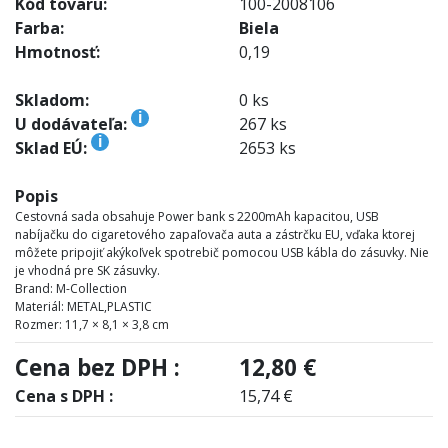
Kód tovaru:
100-2008106
Farba:
Biela
Hmotnosť:
0,19
Skladom:
0 ks
i
U dodávateľa:
267 ks
i
Sklad EÚ:
2653 ks
Popis
Cestovná sada obsahuje Power bank s 2200mAh kapacitou, USB
nabíjačku do cigaretového zapaľovača auta a zástrčku EU, vďaka ktorej
môžete pripojiť akýkoľvek spotrebič pomocou USB kábla do zásuvky. Nie
je vhodná pre SK zásuvky.
Brand: M-Collection
Materiál: METAL,PLASTIC
Rozmer: 11,7 × 8,1 × 3,8 cm
Cena bez DPH :
12,80 €
Cena s DPH :
15,74 €