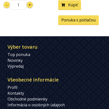
-
+
Kúpiť
Ponuka s potlačou
Výber tovaru
Top ponuka
Novinky
Výpredaj
Všeobecné informácie
Profil
Kontakty
Obchodné podmienky
Informácia o osobných údajoch