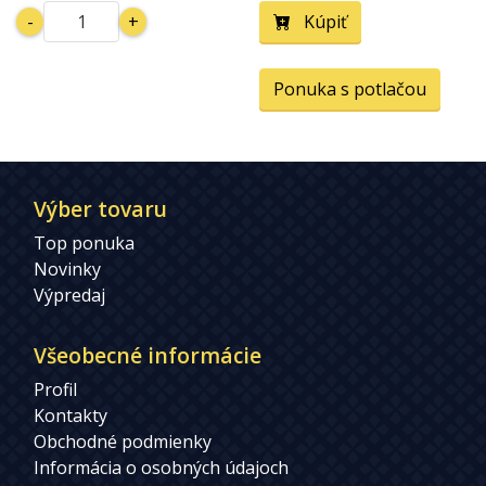
-
+
Kúpiť
Ponuka s potlačou
Výber tovaru
Top ponuka
Novinky
Výpredaj
Všeobecné informácie
Profil
Kontakty
Obchodné podmienky
Informácia o osobných údajoch