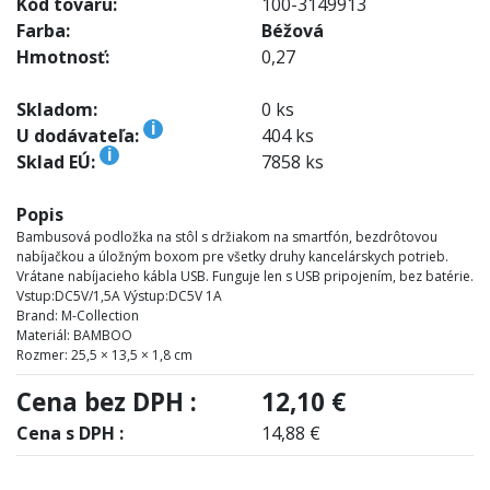
Kód tovaru:
100-3149913
Farba:
Béžová
Hmotnosť:
0,27
Skladom:
0 ks
i
U dodávateľa:
404 ks
i
Sklad EÚ:
7858 ks
Popis
Bambusová podložka na stôl s držiakom na smartfón, bezdrôtovou
nabíjačkou a úložným boxom pre všetky druhy kancelárskych potrieb.
Vrátane nabíjacieho kábla USB. Funguje len s USB pripojením, bez batérie.
Vstup:DC5V/1,5A Výstup:DC5V 1A
Brand: M-Collection
Materiál: BAMBOO
Rozmer: 25,5 × 13,5 × 1,8 cm
Cena bez DPH :
12,10 €
Cena s DPH :
14,88 €