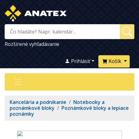
Rozšírené vyhľadávanie
Prihlásiť
Košík
Kancelária a podnikanie
/
Notebooky a
poznámkové bloky
/
Poznámkové bloky a lepiace
poznámky