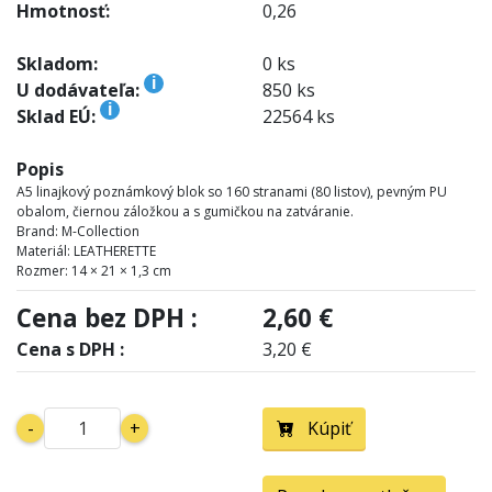
Hmotnosť:
0,26
Skladom:
0 ks
i
U dodávateľa:
850 ks
i
Sklad EÚ:
22564 ks
Popis
A5 linajkový poznámkový blok so 160 stranami (80 listov), pevným PU
obalom, čiernou záložkou a s gumičkou na zatváranie.
Brand: M-Collection
Materiál: LEATHERETTE
Rozmer: 14 × 21 × 1,3 cm
Cena bez DPH :
2,60 €
Cena s DPH :
3,20 €
-
+
Kúpiť