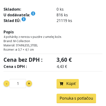
Skladom:
0 ks
i
U dodávateľa:
816 ks
i
Sklad EÚ:
21119 ks
Popis
4 poháriky z nerezu v puzdre z umelej kože.
Brand: M-Collection
Materiál: STAINLESS_STEEL
Rozmer: ø 3,7 × 4,1 cm
Cena bez DPH :
3,60 €
Cena s DPH :
4,43 €
-
+
Kúpiť
Ponuka s potlačou